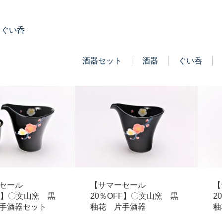
・ぐい呑
酒器セット
酒器
ぐい呑
セール
【サマーセール
【
FF】〇文山窯 黒
20％OFF】〇文山窯 黒
2
手酒器セット
釉花 片手酒器
釉