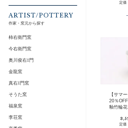
定価：
ARTIST/POTTERY
作家・窯元から探す
柿右衛門窯
今右衛門窯
奥川俊右ｴ門
金龍窯
真右ｴ門窯
そうた窯
【サマー
20％O
福泉窯
釉竹輪花
李荘窯
3,
定価：