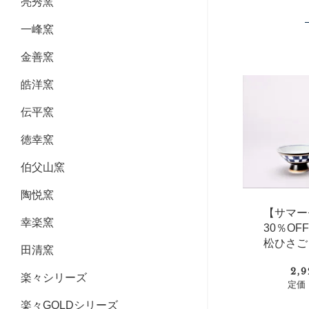
亮秀窯
一峰窯
金善窯
皓洋窯
伝平窯
徳幸窯
伯父山窯
陶悦窯
【サマー
幸楽窯
30％O
松ひさご
田清窯
2,
楽々シリーズ
定価：
楽々GOLDシリーズ