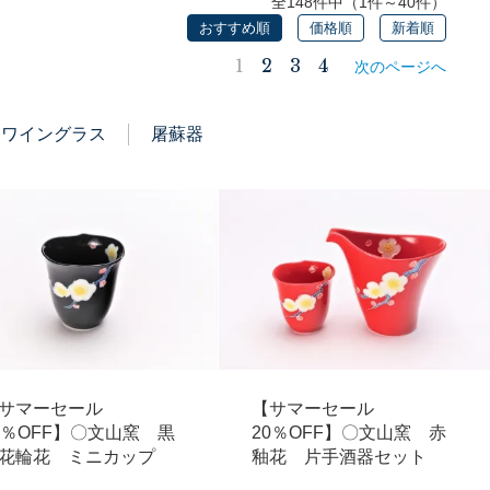
全148件中（1件～40件）
おすすめ順
価格順
新着順
1
2
3
4
次のページへ
ワイングラス
屠蘇器
サマーセール
【サマーセール
0％OFF】〇文山窯 黒
20％OFF】〇文山窯 赤
花輪花 ミニカップ
釉花 片手酒器セット