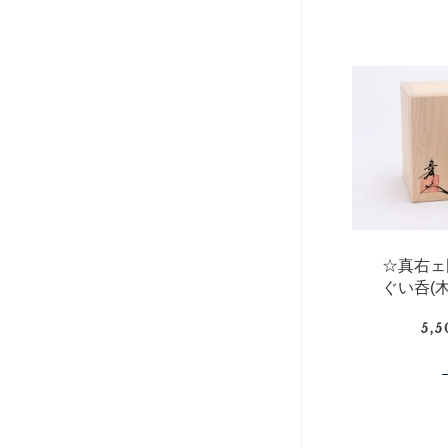
☆真右ェ
ぐい呑(
5,