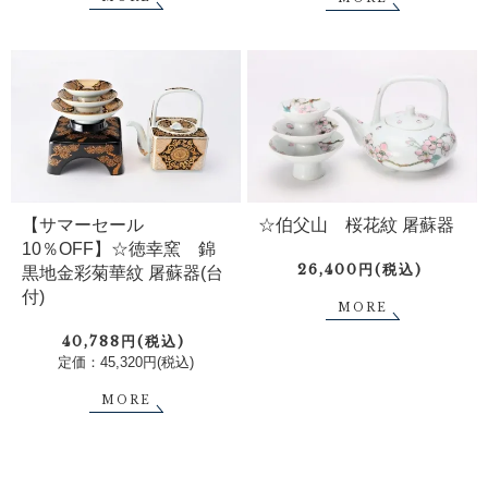
【サマーセール
☆伯父山 桜花紋 屠蘇器
10％OFF】☆徳幸窯 錦
26,400円(税込)
黒地金彩菊華紋 屠蘇器(台
付)
MORE
40,788円(税込)
定価：45,320円(税込)
MORE