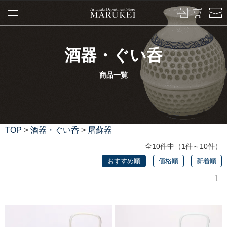
酒器・ぐい呑
商品一覧
TOP
>
酒器・ぐい呑
>
屠蘇器
全10件中（1件～10件）
おすすめ順
価格順
新着順
1