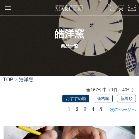
皓洋窯
商品一覧
TOP
>
皓洋窯
全167件中（1件～40件）
おすすめ順
価格順
新着順
1
2
3
4
5
次のページへ