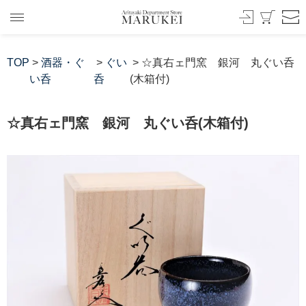
TOP
>
酒器・ぐ
>
ぐい
> ☆真右ェ門窯 銀河 丸ぐい呑
い呑
呑
(木箱付)
☆真右ェ門窯 銀河 丸ぐい呑(木箱付)