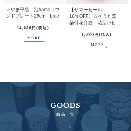
☆やま平窯 泡frameラウ
【サマーセール
ンドプレート26cm blue
10％OFF】☆そうた窯
染付花弁紋 花型小付
14,256円(税込)
1,980円(税込)
MORE
MORE
GOODS
商品一覧