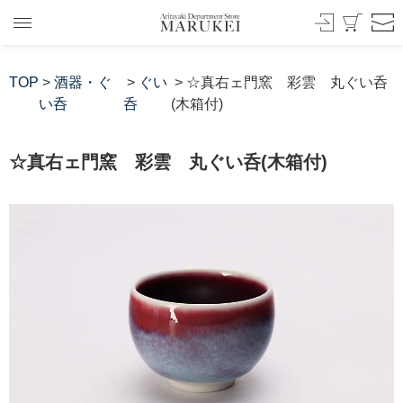
TOP
>
酒器・ぐ
>
ぐい
> ☆真右ェ門窯 彩雲 丸ぐい呑
い呑
呑
(木箱付)
☆真右ェ門窯 彩雲 丸ぐい呑(木箱付)