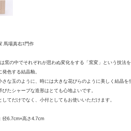
家 馬場真右ｴ門作
門は窯の中でそれぞれが思わぬ変化をする「窯変」という技法
に発色する結晶釉。
小さな玉のように、時には大きな花びらのように美しく結晶を
帯びたシャープな造形はとても心地よいです。
としてだけでなく、小付としてもお使いいただけます。
径6.7cm×高さ4.7cm