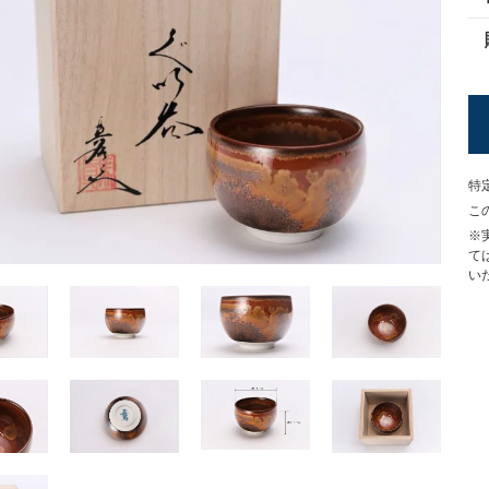
特
こ
※
て
い