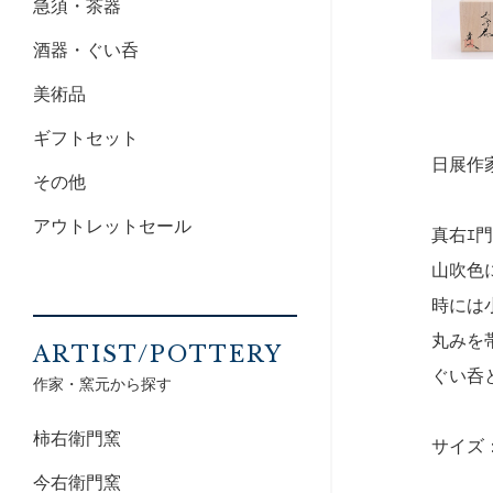
急須・茶器
酒器・ぐい呑
美術品
ギフトセット
日展作
その他
アウトレットセール
真右ｴ
山吹色
時には
丸みを
ARTIST/POTTERY
ぐい呑
作家・窯元から探す
柿右衛門窯
サイズ：
今右衛門窯