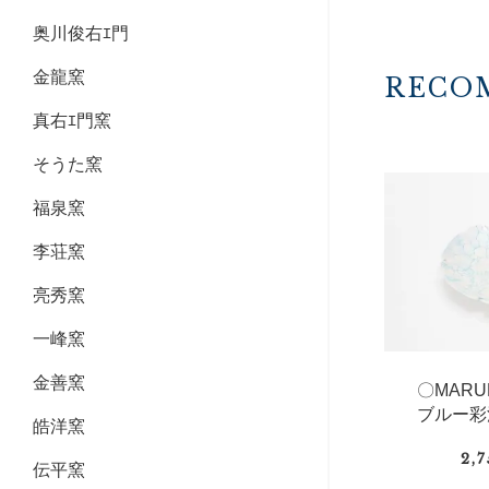
奥川俊右ｴ門
金龍窯
RECO
真右ｴ門窯
そうた窯
福泉窯
李荘窯
亮秀窯
一峰窯
金善窯
〇MAR
ブルー彩
皓洋窯
2,
伝平窯