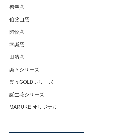
徳幸窯
伯父山窯
陶悦窯
幸楽窯
田清窯
楽々シリーズ
楽々GOLDシリーズ
誕生花シリーズ
MARUKEIオリジナル