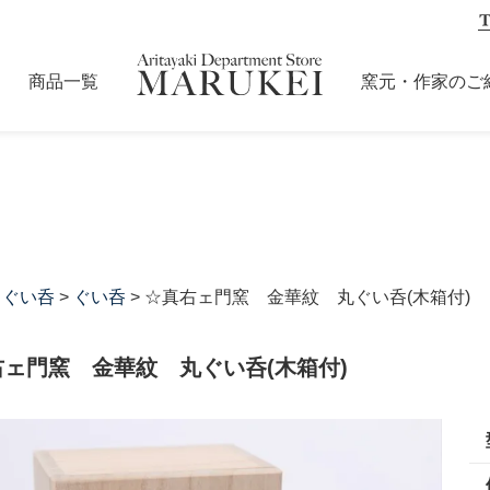
商品一覧
窯元・作家のご
・ぐい呑
>
ぐい呑
> ☆真右ェ門窯 金華紋 丸ぐい呑(木箱付)
右ェ門窯 金華紋 丸ぐい呑(木箱付)