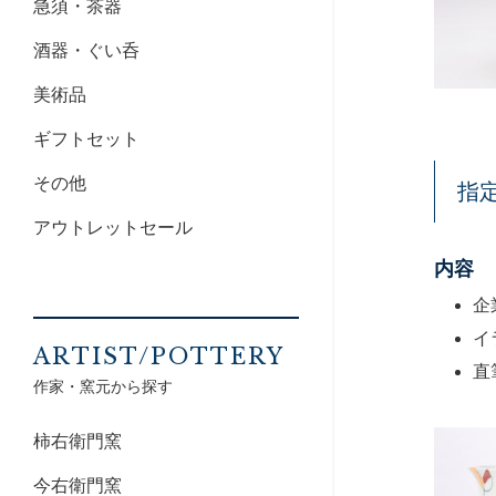
急須・茶器
酒器・ぐい呑
美術品
ギフトセット
その他
指
アウトレットセール
内容
企
イ
ARTIST/POTTERY
直
作家・窯元から探す
柿右衛門窯
今右衛門窯