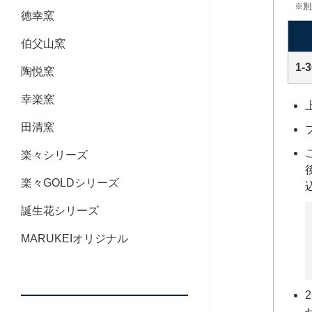
※別
徳幸窯
伯父山窯
1-
陶悦窯
幸楽窯
田清窯
楽々シリーズ
楽々GOLDシリーズ
誕生花シリーズ
MARUKEIオリジナル