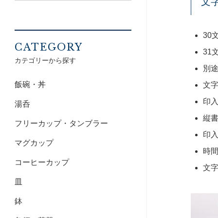
文
30
CATEGORY
31
カテゴリーから探す
別
飯碗・丼
文
印
湯呑
縦
フリーカップ・タンブラー
印
マグカップ
時
コーヒーカップ
文
皿
鉢