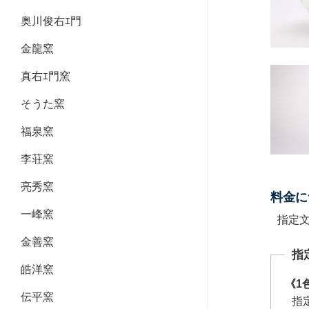
奥川俊右ｴ門
金龍窯
真右ｴ門窯
そうた窯
福泉窯
李荘窯
亮秀窯
料金に
一峰窯
指定
金善窯
指
皓洋窯
《1
伝平窯
指