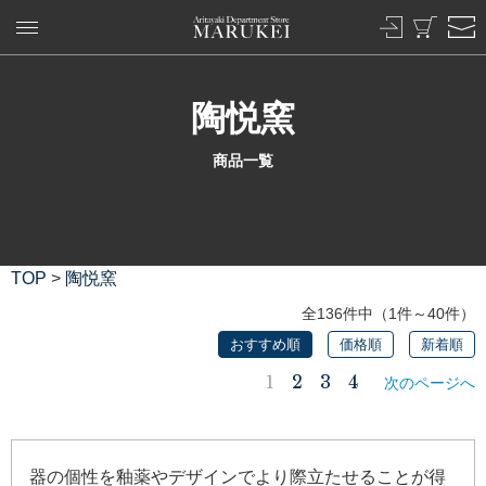
陶悦窯
商品一覧
TOP
>
陶悦窯
全136件中（1件～40件）
おすすめ順
価格順
新着順
1
2
3
4
次のページへ
器の個性を釉薬やデザインでより際立たせることが得