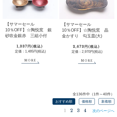
【サマーセール
【サマーセール
10％OFF】☆陶悦窯 銀
10％OFF】☆陶悦窯 晶
砂吹金銀赤 三組小付
金かすり 勾玉皿(大)
1,337円(税込)
2,673円(税込)
定価：1,485円(税込)
定価：2,970円(税込)
MORE
MORE
全136件中（1件～40件）
おすすめ順
価格順
新着順
1
2
3
4
次のページへ