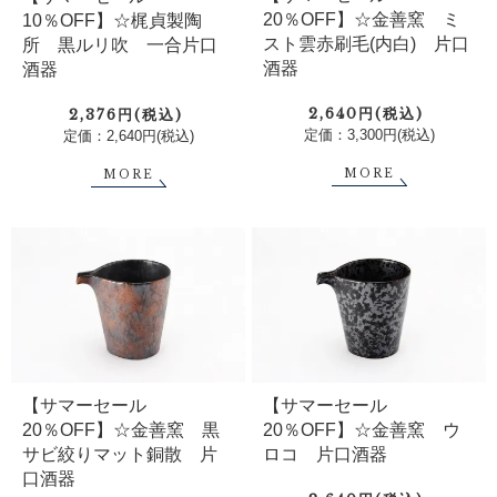
20％OFF】☆金善窯 ミ
10％OFF】☆梶貞製陶
スト雲赤刷毛(内白) 片口
所 黒ルリ吹 一合片口
酒器
酒器
2,640円(税込)
2,376円(税込)
定価：3,300円(税込)
定価：2,640円(税込)
MORE
MORE
【サマーセール
【サマーセール
20％OFF】☆金善窯 黒
20％OFF】☆金善窯 ウ
サビ絞りマット銅散 片
ロコ 片口酒器
口酒器