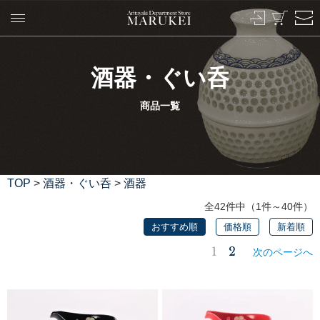
酒器・ぐい呑
商品一覧
TOP
>
酒器・ぐい呑
>
酒器
全42件中（1件～40件）
おすすめ順
価格順
新着順
1
2
次のページへ