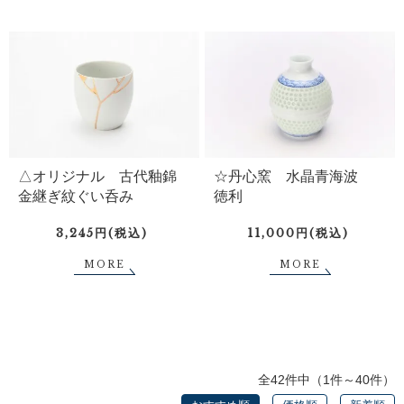
△オリジナル 古代釉錦
☆丹心窯 水晶青海波
金継ぎ紋ぐい呑み
徳利
3,245円(税込)
11,000円(税込)
MORE
MORE
全42件中（1件～40件）