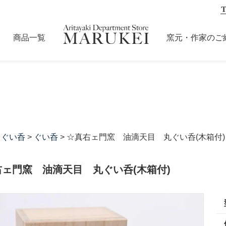
商品一覧
窯元・作家のご
・ぐい呑
>
ぐい呑
> ☆真右ェ門窯 油滴天目 丸ぐい呑(木箱付)
右ェ門窯 油滴天目 丸ぐい呑(木箱付)