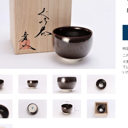
特
こ
※
て
い