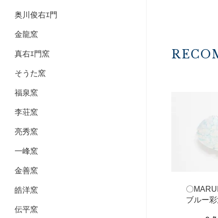
奥川俊右ｴ門
金龍窯
RECO
真右ｴ門窯
そうた窯
福泉窯
李荘窯
亮秀窯
一峰窯
金善窯
〇MAR
皓洋窯
ブルー彩
伝平窯