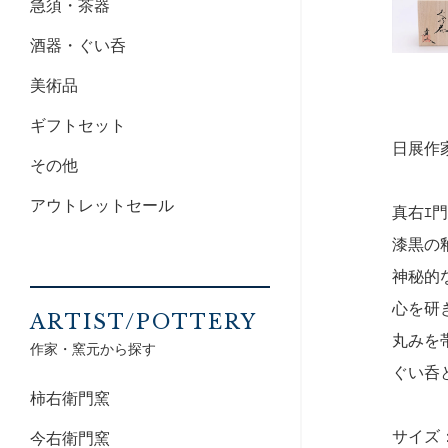
急須・茶器
酒器・ぐい呑
美術品
ギフトセット
日展作
その他
アウトレットセール
真右ｴ
漆黒の
神秘的
心を研
ARTIST/POTTERY
丸みを
作家・窯元から探す
ぐい呑
柿右衛門窯
サイズ：
今右衛門窯