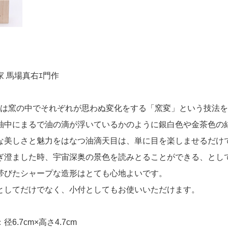
家 馬場真右ｴ門作
門は窯の中でそれぞれが思わぬ変化をする「窯変」という技法
釉中にまるで油の滴が浮いているかのように銀白色や金茶色の
な美しさと魅力をはなつ油滴天目は、単に目を楽しませるだけ
ぎ澄ました時、宇宙深奥の景色を読みとることができる、とし
帯びたシャープな造形はとても心地よいです。
としてだけでなく、小付としてもお使いいただけます。
径6.7cm×高さ4.7cm