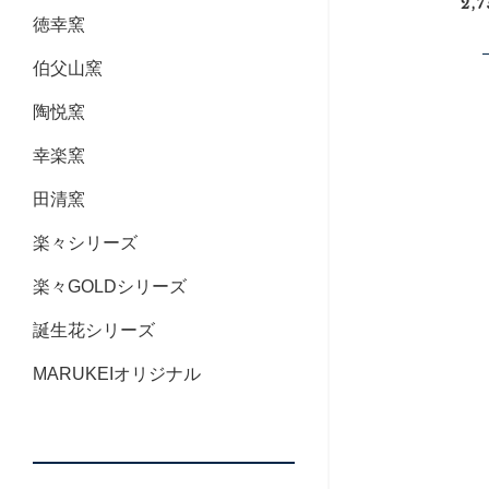
2,
徳幸窯
伯父山窯
陶悦窯
幸楽窯
田清窯
楽々シリーズ
楽々GOLDシリーズ
誕生花シリーズ
MARUKEIオリジナル