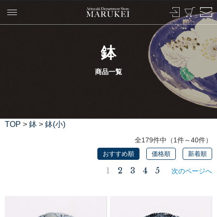
鉢
商品一覧
TOP
>
鉢
>
鉢(小)
全179件中（1件～40件）
おすすめ順
価格順
新着順
1
2
3
4
5
次のページへ