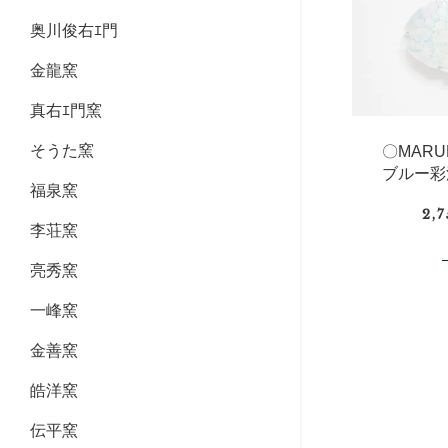
奥川俊右ｴ門
金龍窯
真右ｴ門窯
そうた窯
〇MAR
ブルー彩
福泉窯
2,
李荘窯
亮秀窯
一峰窯
金善窯
皓洋窯
伝平窯