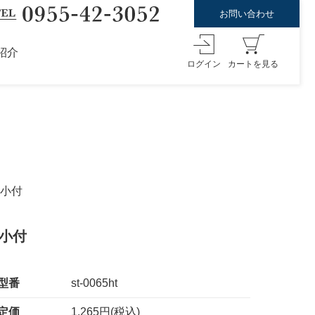
お問い合わせ
紹介
ログイン
カートを見る
型小付
型小付
型番
st-0065ht
定価
1,265円(税込)