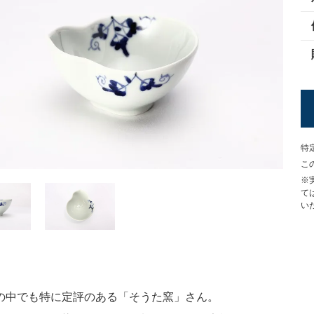
特
こ
※
て
い
の中でも特に定評のある「そうた窯」さん。