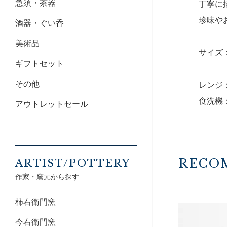
急須・茶器
丁寧に
珍味や
酒器・ぐい呑
美術品
サイズ：9
ギフトセット
その他
レンジ
食洗機
アウトレットセール
RECO
ARTIST/POTTERY
作家・窯元から探す
柿右衛門窯
今右衛門窯