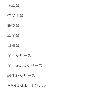
徳幸窯
伯父山窯
陶悦窯
幸楽窯
田清窯
楽々シリーズ
楽々GOLDシリーズ
誕生花シリーズ
MARUKEIオリジナル