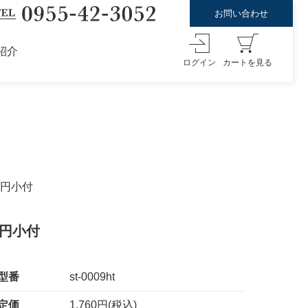
お問い合わせ
紹介
ログイン
カートを見る
楕円小付
楕円小付
型番
st-0009ht
定価
1,760円(税込)