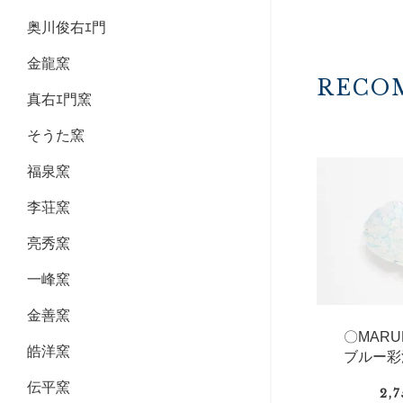
奥川俊右ｴ門
金龍窯
RECO
真右ｴ門窯
そうた窯
福泉窯
李荘窯
亮秀窯
一峰窯
金善窯
〇MAR
皓洋窯
ブルー彩
伝平窯
2,