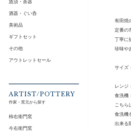
急須・茶器
酒器・ぐい呑
有田焼
美術品
定番の
ギフトセット
丁寧に
その他
珍味や
アウトレットセール
サイズ：8
レンジ
ARTIST/POTTERY
食洗機
作家・窯元から探す
こちら
食洗機
柿右衛門窯
出来る
今右衛門窯