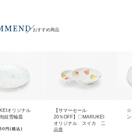
MMEND
おすすめ商品
UKEIオリジナル
【サマーセール
☆
泡紋雪輪皿
20％OFF】〇MARUKEI
ン
オリジナル スイカ 二
750円(税込)
品皿