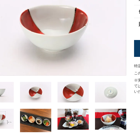
特
こ
※
て
い