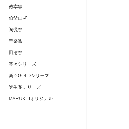
徳幸窯
伯父山窯
陶悦窯
幸楽窯
田清窯
楽々シリーズ
楽々GOLDシリーズ
誕生花シリーズ
MARUKEIオリジナル