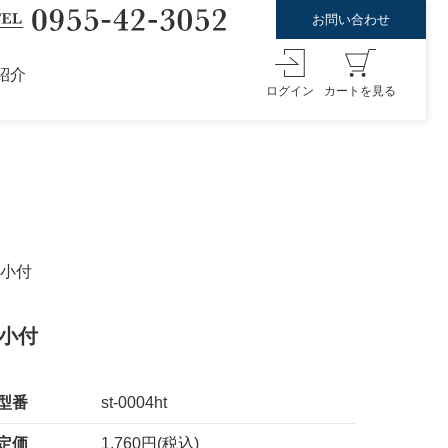
お問い合わせ
紹介
ログイン
カートを見る
型小付
型小付
型番
st-0004ht
定価
1,760円(税込)