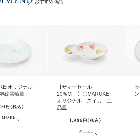
MMEND
おすすめ商品
UKEIオリジナル
【サマーセール
☆
泡紋雪輪皿
20％OFF】〇MARUKEI
ン
オリジナル スイカ 二
750円(税込)
品皿
MORE
1,936円(税込)
MORE