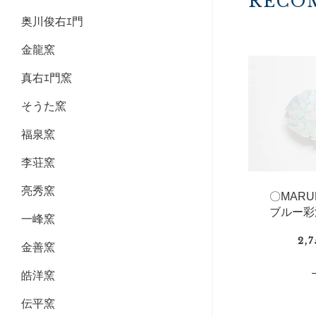
RECO
奥川俊右ｴ門
金龍窯
真右ｴ門窯
そうた窯
福泉窯
李荘窯
亮秀窯
〇MAR
ブルー彩
一峰窯
2,
金善窯
皓洋窯
伝平窯