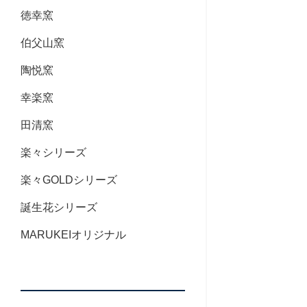
徳幸窯
伯父山窯
陶悦窯
幸楽窯
田清窯
楽々シリーズ
楽々GOLDシリーズ
誕生花シリーズ
MARUKEIオリジナル