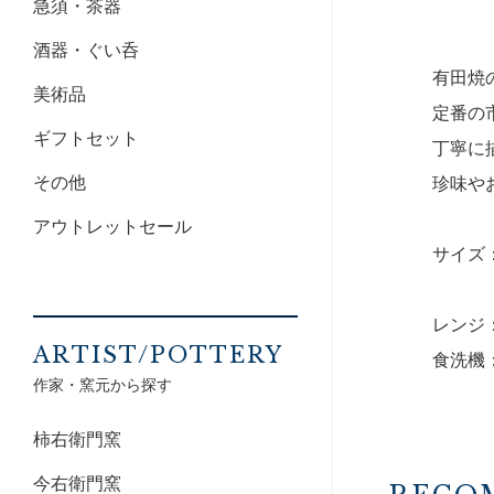
急須・茶器
酒器・ぐい呑
有田焼
美術品
定番の
ギフトセット
丁寧に
その他
珍味や
アウトレットセール
サイズ：9
レンジ
ARTIST/POTTERY
食洗機
作家・窯元から探す
柿右衛門窯
今右衛門窯