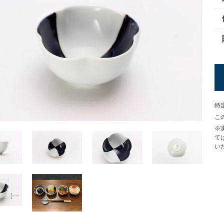
特
こ
※
て
い