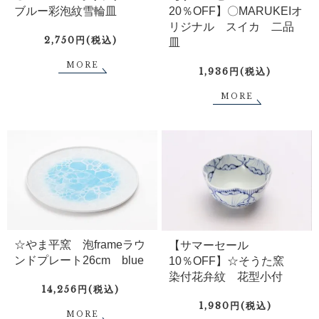
ブルー彩泡紋雪輪皿
20％OFF】〇MARUKEIオ
リジナル スイカ 二品
2,750円(税込)
皿
MORE
1,936円(税込)
MORE
☆やま平窯 泡frameラウ
【サマーセール
ンドプレート26cm blue
10％OFF】☆そうた窯
染付花弁紋 花型小付
14,256円(税込)
1,980円(税込)
MORE