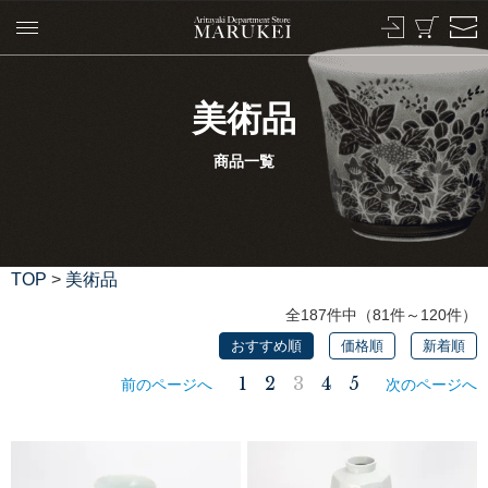
美術品
商品一覧
TOP
>
美術品
全187件中（81件～120件）
おすすめ順
価格順
新着順
1
2
3
4
5
前のページへ
次のページへ