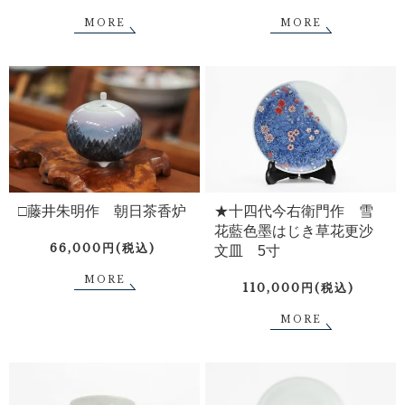
MORE
MORE
□藤井朱明作 朝日茶香炉
★十四代今右衛門作 雪
花藍色墨はじき草花更沙
66,000円(税込)
文皿 5寸
MORE
110,000円(税込)
MORE