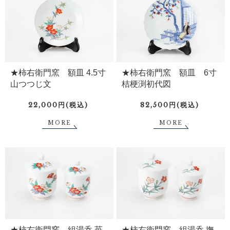
★柿右衛門窯 額皿 4.5寸
★柿右衛門窯 額皿 6寸
山つつじ文
桔梗渕初代図
22,000円(税込)
82,500円(税込)
MORE
MORE
★柿右衛門窯 組湯呑 苺
★柿右衛門窯 組湯呑 撫