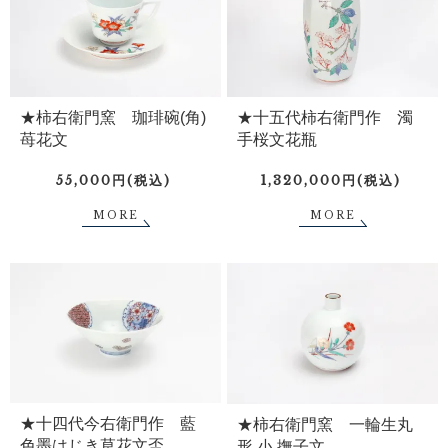
★柿右衛門窯 珈琲碗(角)
★十五代柿右衛門作 濁
苺花文
手桜文花瓶
55,000円(税込)
1,320,000円(税込)
MORE
MORE
★十四代今右衛門作 藍
★柿右衛門窯 一輪生丸
色墨はじき草花文盃
形 小 撫子文