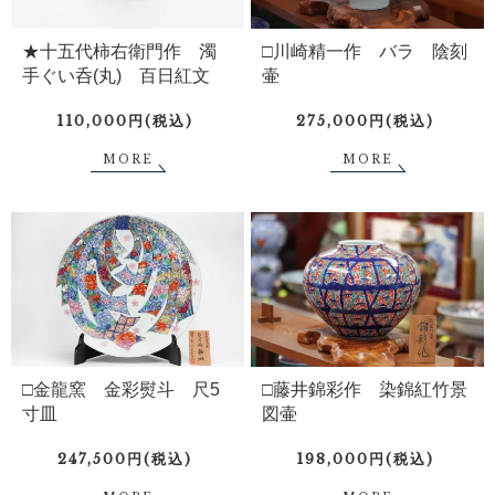
★十五代柿右衛門作 濁
□川崎精一作 バラ 陰刻
手ぐい呑(丸) 百日紅文
壷
110,000円(税込)
275,000円(税込)
MORE
MORE
□金龍窯 金彩熨斗 尺5
□藤井錦彩作 染錦紅竹景
寸皿
図壷
247,500円(税込)
198,000円(税込)