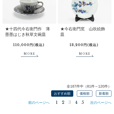
★十四代今右衛門作 薄
★今右衛門窯 山吹絵飾
墨墨はじき秋草文碗皿
皿
110,000円(税込)
13,200円(税込)
MORE
MORE
全187件中（81件～120件）
おすすめ順
価格順
新着順
1
2
3
4
5
前のページへ
次のページへ