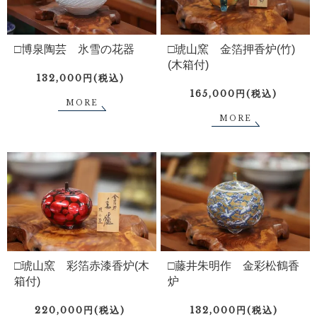
□博泉陶芸 氷雪の花器
□琥山窯 金箔押香炉(竹)
(木箱付)
132,000円(税込)
165,000円(税込)
MORE
MORE
□琥山窯 彩箔赤漆香炉(木
□藤井朱明作 金彩松鶴香
箱付)
炉
220,000円(税込)
132,000円(税込)