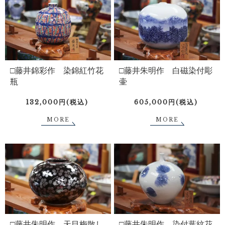
□藤井錦彩作 染錦紅竹花
□藤井朱明作 白磁染付彫
瓶
壷
132,000円(税込)
605,000円(税込)
MORE
MORE
□藤井朱明作 天目梅散し
□藤井朱明作 染付葉紋花