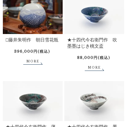
□藤井朱明作 朝日雪花瓶
★十四代今右衛門作 吹
墨墨はじき桃文盃
396,000円(税込)
88,000円(税込)
MORE
MORE
★十四代今右衛門作 薄
★十四代今右衛門作 墨