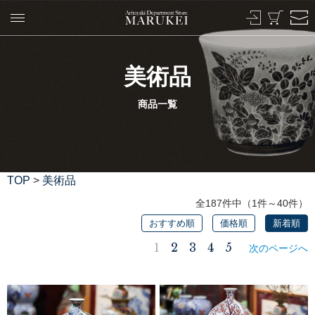
美術品
商品一覧
TOP
>
美術品
全187件中（1件～40件）
おすすめ順
価格順
新着順
1
2
3
4
5
次のページへ