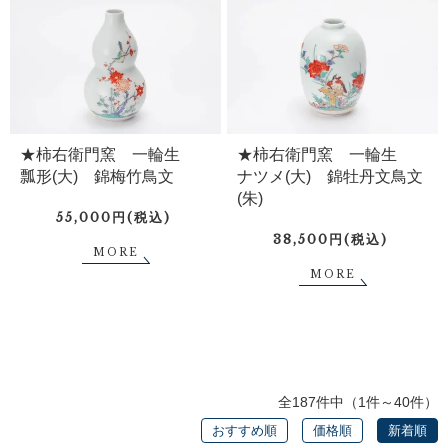
★柿右衛門窯 一輪生
★柿右衛門窯 一輪生
瓢形(大) 錦梅竹鳥文
ナツメ(大) 錦牡丹文鳥文
(朱)
55,000円(税込)
38,500円(税込)
MORE
MORE
全187件中（1件～40件）
おすすめ順
価格順
新着順