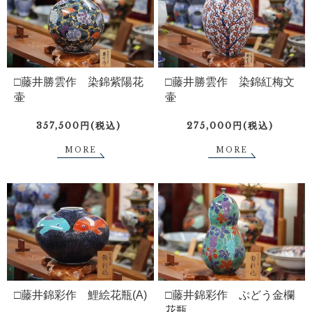
□藤井勝雲作 染錦紫陽花
□藤井勝雲作 染錦紅梅文
壷
壷
357,500円(税込)
275,000円(税込)
MORE
MORE
□藤井錦彩作 鯉絵花瓶(A)
□藤井錦彩作 ぶどう金欄
花瓶