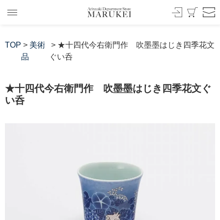
TOP
>
美術
> ★十四代今右衛門作 吹墨墨はじき四季花文
品
ぐい呑
★十四代今右衛門作 吹墨墨はじき四季花文ぐ
い呑