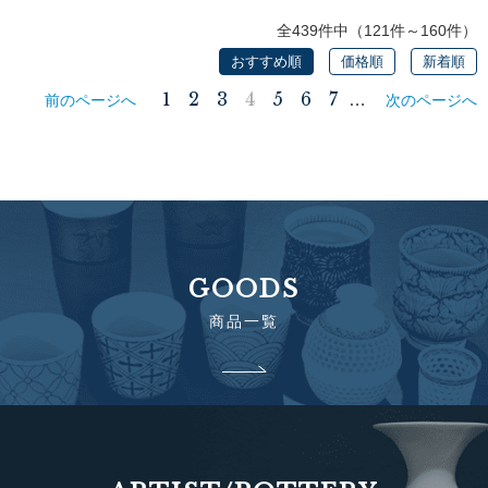
全439件中（121件～160件）
おすすめ順
価格順
新着順
1
2
3
4
5
6
7
…
前のページへ
次のページへ
GOODS
商品一覧