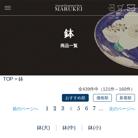
鉢
商品一覧
TOP
>
鉢
全439件中（121件～160件）
おすすめ順
価格順
新着順
1
2
3
4
5
6
7
…
前のページへ
次のページへ
鉢(大)
鉢(中)
鉢(小)