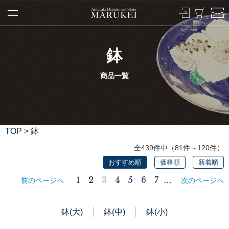
鉢
商品一覧
TOP
>
鉢
全439件中（81件～120件）
おすすめ順
価格順
新着順
1
2
3
4
5
6
7
…
前のページへ
次のページへ
鉢(大)
鉢(中)
鉢(小)