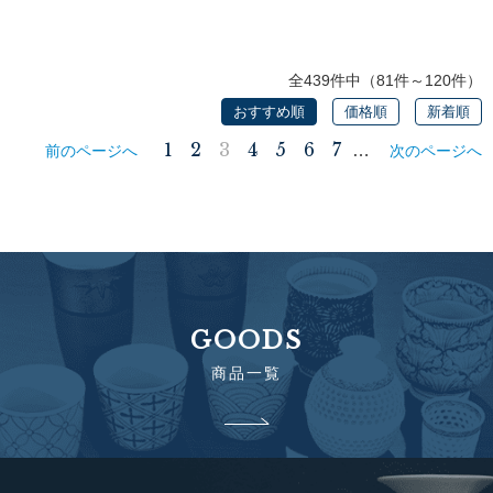
全439件中（81件～120件）
おすすめ順
価格順
新着順
1
2
3
4
5
6
7
…
前のページへ
次のページへ
GOODS
商品一覧