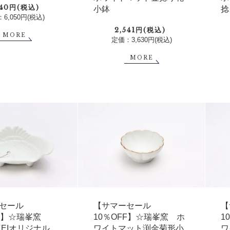
840円(税込)
小鉢
捻
6,050円(税込)
2,541円(税込)
MORE
定価：3,630円(税込)
MORE
【サマーセール
【
セール
10％OFF】☆瑞峯窯 ホ
1
FF】☆瑞峯窯
ワイトマット渕金菊形小
ワ
UKEIオリジナル