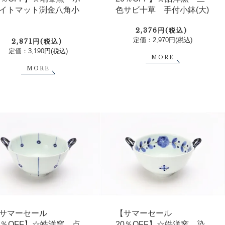
イトマット渕金八角小
色サビ十草 手付小鉢(大)
2,376円(税込)
定価：2,970円(税込)
2,871円(税込)
定価：3,190円(税込)
MORE
MORE
サマーセール
【サマーセール
0％OFF】☆皓洋窯 点
20％OFF】☆皓洋窯 染