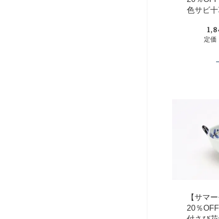
色サビ十
1,
定価：
【サマー
20％O
付さび花