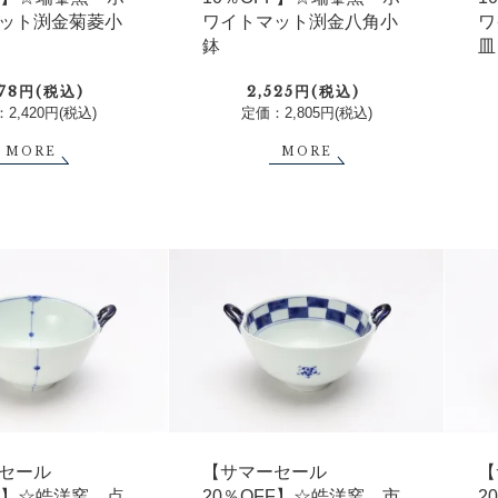
ット渕金菊菱小
ワイトマット渕金八角小
ワ
鉢
皿
178円(税込)
2,525円(税込)
2,420円(税込)
定価：2,805円(税込)
MORE
MORE
セール
【サマーセール
【
FF】☆皓洋窯 点
20％OFF】☆皓洋窯 市
2