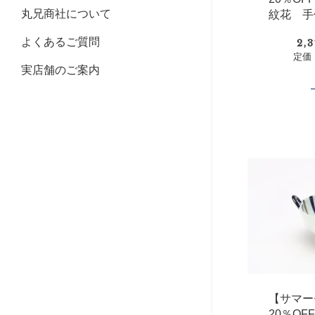
丸兄商社について
紋花 手
よくあるご質問
2,
定価：
実店舗のご案内
【サマー
20％O