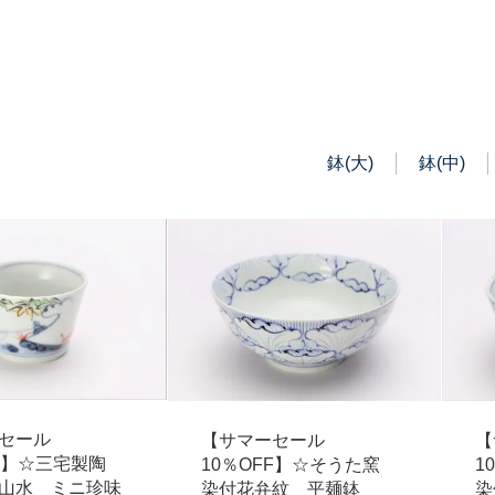
鉢(大)
鉢(中)
セール
【サマーセール
【
FF】☆三宅製陶
10％OFF】☆そうた窯
1
山水 ミニ珍味
染付花弁紋 平麺鉢
染