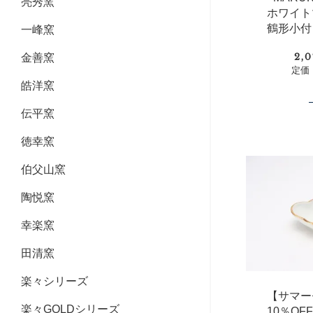
亮秀窯
ホワイト
鶴形小付
一峰窯
2,
金善窯
定価：
皓洋窯
伝平窯
徳幸窯
伯父山窯
陶悦窯
幸楽窯
田清窯
楽々シリーズ
【サマー
楽々GOLDシリーズ
10％O