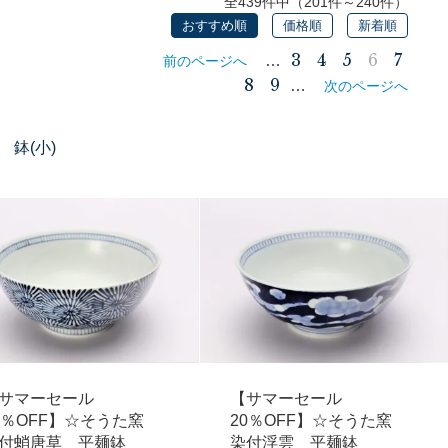
全439件中（201件～240件）
おすすめ順
価格順
新着順
3
4
5
6
7
…
前のページへ
8
9
…
次のページへ
鉢(小)
サマーセール
【サマーセール
0％OFF】☆そうた窯
20％OFF】☆そうた窯
付蛸唐草 平麺鉢
染付浮雲 平麺鉢