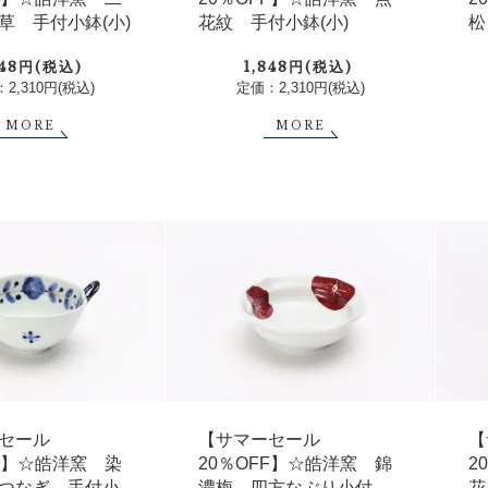
草 手付小鉢(小)
花紋 手付小鉢(小)
松
848円(税込)
1,848円(税込)
2,310円(税込)
定価：2,310円(税込)
MORE
MORE
セール
【サマーセール
【
FF】☆皓洋窯 染
20％OFF】☆皓洋窯 錦
2
つなぎ 手付小
濃梅 四方なぶり小付
花