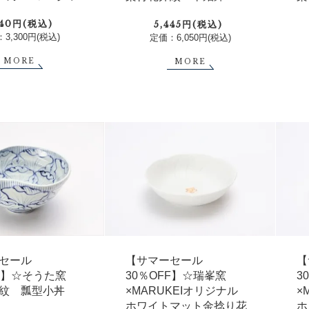
640円(税込)
5,445円(税込)
3,300円(税込)
定価：6,050円(税込)
MORE
MORE
セール
【サマーセール
【
FF】☆そうた窯
30％OFF】☆瑞峯窯
3
紋 瓢型小丼
×MARUKEIオリジナル
×
ホワイトマット金捻り花
ホ