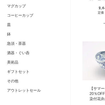
マグカップ
2,
定価：
コーヒーカップ
皿
鉢
急須・茶器
酒器・ぐい呑
美術品
ギフトセット
その他
【サマー
アウトレットセール
20％O
染付花弁