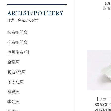
4,
定価：
ARTIST/POTTERY
作家・窯元から探す
柿右衛門窯
今右衛門窯
奥川俊右ｴ門
金龍窯
真右ｴ門窯
そうた窯
福泉窯
【サマー
李荘窯
30％O
×MAR