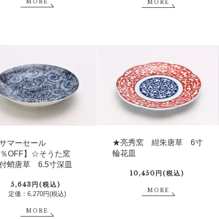
MORE
MORE
★亮秀窯 紺朱唐草 6寸
サマーセール
輪花皿
0％OFF】☆そうた窯
付蛸唐草 6.5寸深皿
10,450円(税込)
5,643円(税込)
MORE
定価：6,270円(税込)
MORE