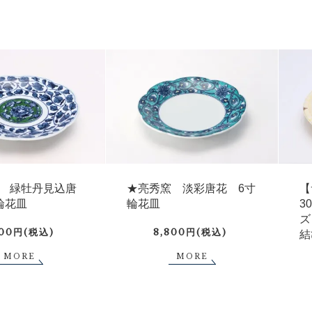
★亮秀窯 淡彩唐花 6寸
【
 緑牡丹見込唐
輪花皿
3
輪花皿
ズ
8,800円(税込)
900円(税込)
結
MORE
MORE