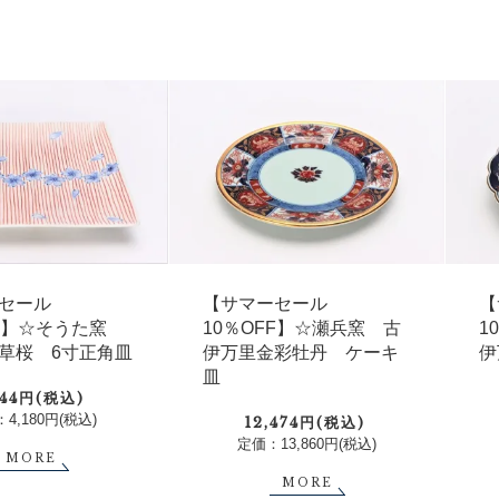
セール
【サマーセール
【
FF】☆そうた窯
10％OFF】☆瀬兵窯 古
1
草桜 6寸正角皿
伊万里金彩牡丹 ケーキ
伊
皿
344円(税込)
4,180円(税込)
12,474円(税込)
定価：13,860円(税込)
MORE
MORE