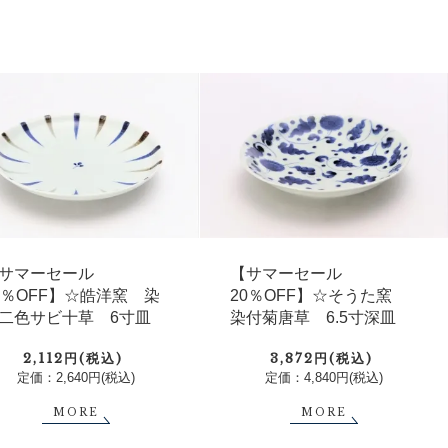
サマーセール
【サマーセール
0％OFF】☆皓洋窯 染
20％OFF】☆そうた窯
二色サビ十草 6寸皿
染付菊唐草 6.5寸深皿
2,112円(税込)
3,872円(税込)
定価：2,640円(税込)
定価：4,840円(税込)
MORE
MORE