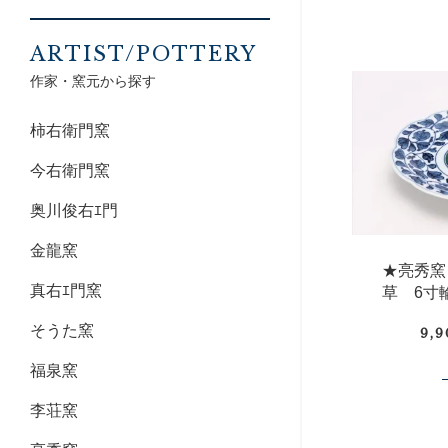
ARTIST/POTTERY
作家・窯元から探す
柿右衛門窯
今右衛門窯
奥川俊右ｴ門
金龍窯
★亮秀窯
真右ｴ門窯
草 6寸
そうた窯
9,
福泉窯
李荘窯