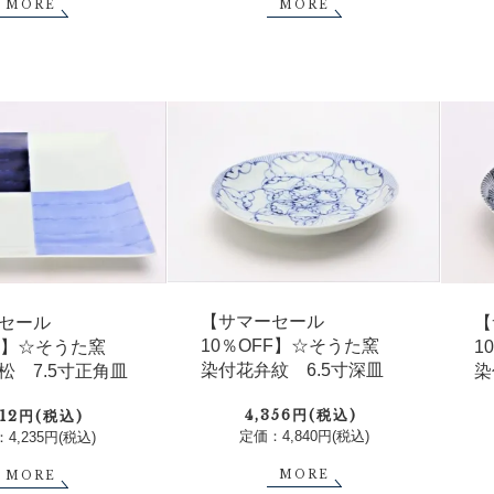
MORE
MORE
【サマーセール
セール
【
10％OFF】☆そうた窯
FF】☆そうた窯
1
染付花弁紋 6.5寸深皿
松 7.5寸正角皿
染
4,356円(税込)
812円(税込)
定価：4,840円(税込)
4,235円(税込)
MORE
MORE