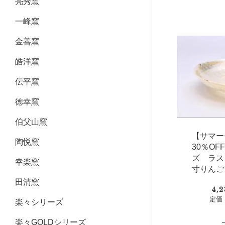
亮秀窯
一峰窯
金善窯
皓洋窯
伝平窯
徳幸窯
伯父山窯
【サマー
陶悦窯
30％O
ズ ラス
幸楽窯
寸りんご
田清窯
4,
定価：
楽々シリーズ
楽々GOLDシリーズ