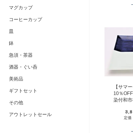
マグカップ
コーヒーカップ
皿
鉢
急須・茶器
酒器・ぐい呑
美術品
【サマー
ギフトセット
10％O
染付和市
その他
3,
アウトレットセール
定価：