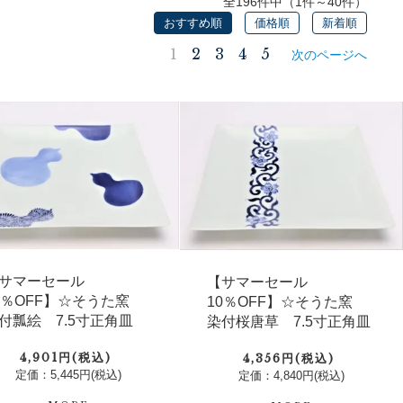
全196件中（1件～40件）
おすすめ順
価格順
新着順
1
2
3
4
5
次のページへ
サマーセール
【サマーセール
0％OFF】☆そうた窯
10％OFF】☆そうた窯
付瓢絵 7.5寸正角皿
染付桜唐草 7.5寸正角皿
4,901円(税込)
4,356円(税込)
定価：5,445円(税込)
定価：4,840円(税込)