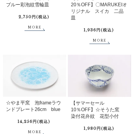
ブルー彩泡紋雪輪皿
20％OFF】〇MARUKEIオ
リジナル スイカ 二品
2,750円(税込)
皿
MORE
1,936円(税込)
MORE
☆やま平窯 泡frameラウ
【サマーセール
ンドプレート26cm blue
10％OFF】☆そうた窯
染付花弁紋 花型小付
14,256円(税込)
1,980円(税込)
MORE