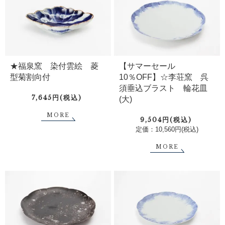
【サマーセール
★福泉窯 染付雲絵 菱
10％OFF】☆李荘窯 呉
型菊割向付
須垂込ブラスト 輪花皿
7,645円(税込)
(大)
MORE
9,504円(税込)
定価：10,560円(税込)
MORE