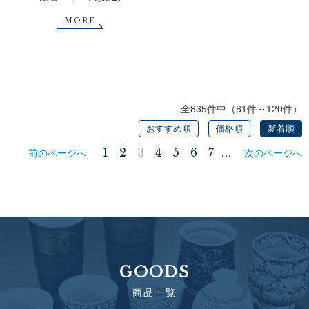
MORE
全835件中（81件～120件）
おすすめ順
価格順
新着順
1
2
3
4
5
6
7
…
前のページへ
次のページへ
GOODS
商品一覧