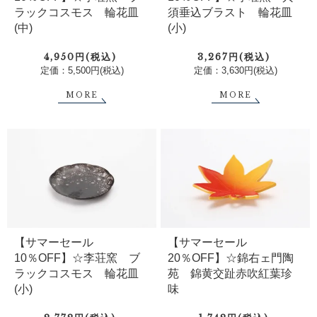
ラックコスモス 輪花皿
須垂込ブラスト 輪花皿
(中)
(小)
4,950円(税込)
3,267円(税込)
定価：5,500円(税込)
定価：3,630円(税込)
MORE
MORE
【サマーセール
【サマーセール
10％OFF】☆李荘窯 ブ
20％OFF】☆錦右ェ門陶
ラックコスモス 輪花皿
苑 錦黄交趾赤吹紅葉珍
(小)
味