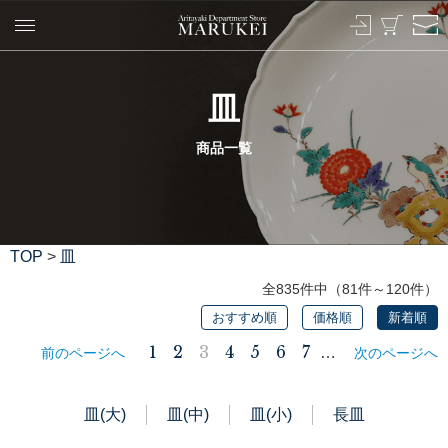
皿
商品一覧
TOP
>
皿
全835件中（81件～120件）
おすすめ順
価格順
新着順
1
2
3
4
5
6
7
…
前のページへ
次のページへ
皿(大)
皿(中)
皿(小)
長皿