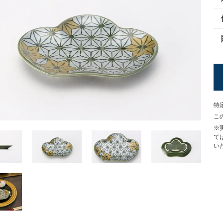
特
こ
※
て
い