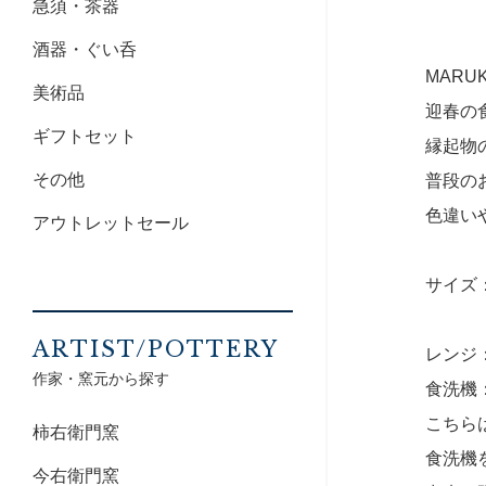
急須・茶器
酒器・ぐい呑
MARU
美術品
迎春の
ギフトセット
縁起物
その他
普段の
色違い
アウトレットセール
サイズ：1
ARTIST/POTTERY
レンジ
作家・窯元から探す
食洗機
こちら
柿右衛門窯
食洗機
今右衛門窯