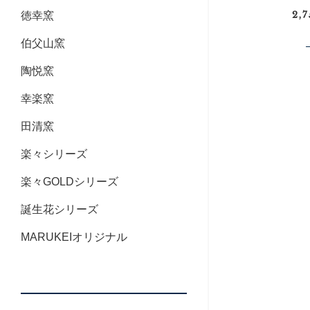
2,
徳幸窯
伯父山窯
陶悦窯
幸楽窯
田清窯
楽々シリーズ
楽々GOLDシリーズ
誕生花シリーズ
MARUKEIオリジナル