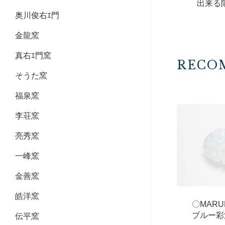
出来る
奥川俊右ｴ門
金龍窯
真右ｴ門窯
RECO
そうた窯
福泉窯
李荘窯
亮秀窯
一峰窯
金善窯
皓洋窯
〇MAR
ブルー彩
伝平窯