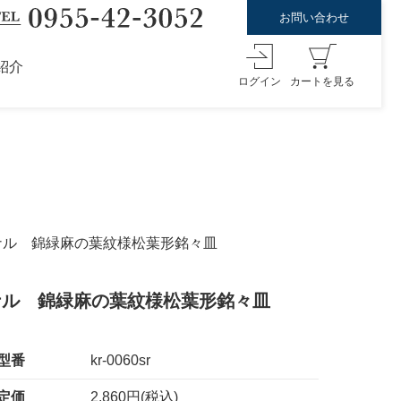
お問い合わせ
紹介
ログイン
カートを見る
リジナル 錦緑麻の葉紋様松葉形銘々皿
ジナル 錦緑麻の葉紋様松葉形銘々皿
型番
kr-0060sr
定価
2,860円(税込)