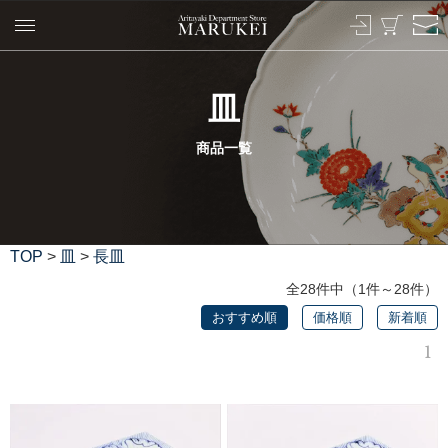
皿
商品一覧
TOP
>
皿
>
長皿
全28件中（1件～28件）
おすすめ順
価格順
新着順
1