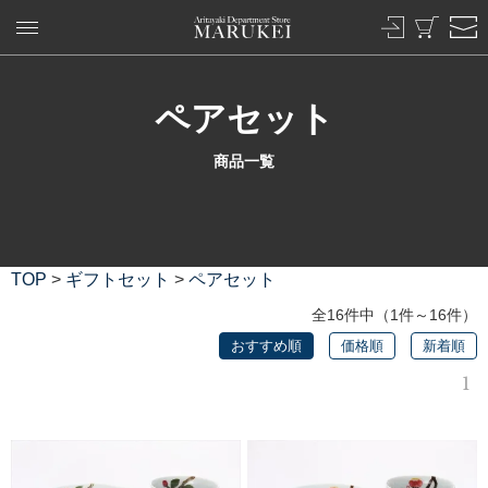
ペアセット
商品一覧
TOP
>
ギフトセット
>
ペアセット
全16件中（1件～16件）
おすすめ順
価格順
新着順
1