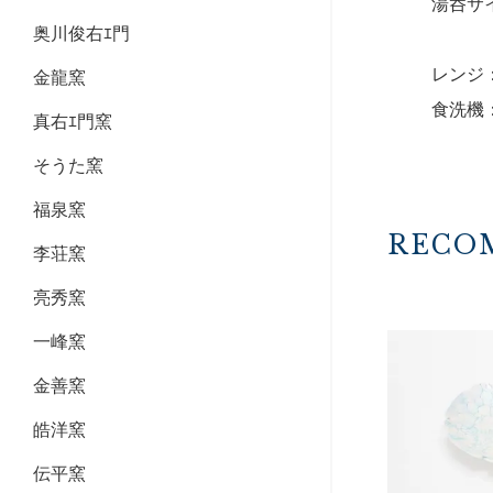
湯呑サイ
奥川俊右ｴ門
レンジ
金龍窯
食洗機
真右ｴ門窯
そうた窯
福泉窯
RECO
李荘窯
亮秀窯
一峰窯
金善窯
皓洋窯
伝平窯