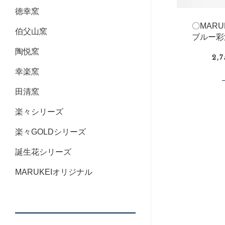
徳幸窯
〇MAR
伯父山窯
ブルー彩
陶悦窯
2,
幸楽窯
田清窯
楽々シリーズ
楽々GOLDシリーズ
誕生花シリーズ
MARUKEIオリジナル