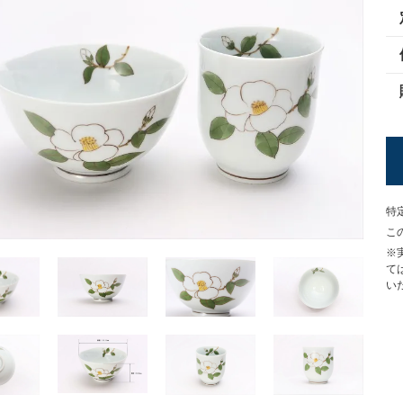
特
こ
※
て
い