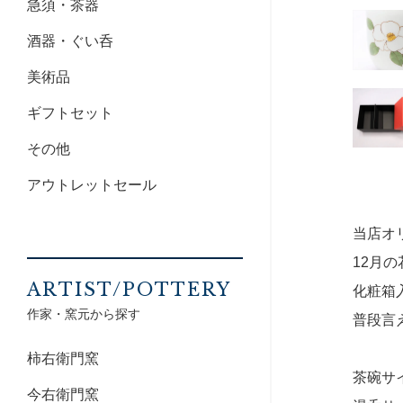
急須・茶器
酒器・ぐい呑
美術品
ギフトセット
その他
アウトレットセール
当店オ
12月
ARTIST/POTTERY
化粧箱
作家・窯元から探す
普段言
柿右衛門窯
茶碗サイ
今右衛門窯