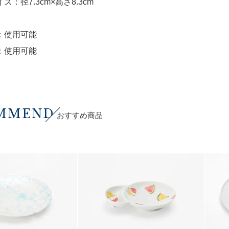
ズ：径7.3cm×高さ8.3cm
：使用可能
：使用可能
MMEND
おすすめ商品