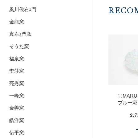
RECO
奥川俊右ｴ門
金龍窯
真右ｴ門窯
そうた窯
福泉窯
李荘窯
亮秀窯
一峰窯
〇MAR
ブルー彩
金善窯
2,
皓洋窯
伝平窯