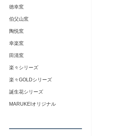
徳幸窯
伯父山窯
陶悦窯
幸楽窯
田清窯
楽々シリーズ
楽々GOLDシリーズ
誕生花シリーズ
MARUKEIオリジナル