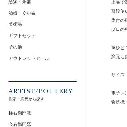
急須・茶器
上品で
普段使
酒器・ぐい呑
染付の
美術品
プロの
ギフトセット
その他
※ひと
窯元も
アウトレットセール
サイズ：1
ARTIST/POTTERY
電子レ
作家・窯元から探す
食洗機
柿右衛門窯
今右衛門窯