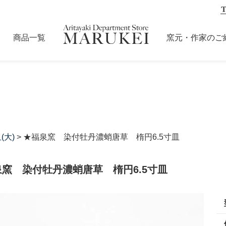
商品一覧
窯元・作家のご
(大)
> ★福泉窯 染付牡丹濃蛸唐草 楕円6.5寸皿
窯 染付牡丹濃蛸唐草 楕円6.5寸皿