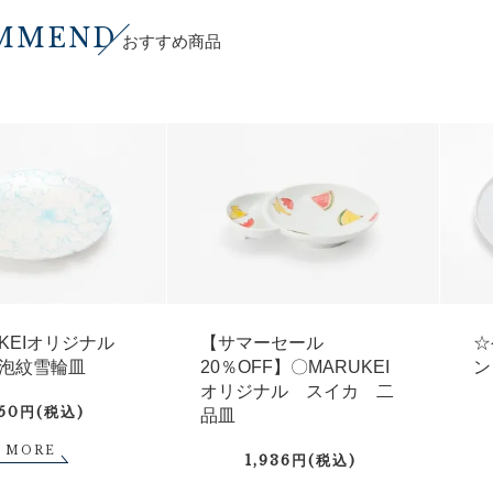
MMEND
おすすめ商品
UKEIオリジナル
【サマーセール
☆
泡紋雪輪皿
20％OFF】〇MARUKEI
ン
オリジナル スイカ 二
750円(税込)
品皿
MORE
1,936円(税込)