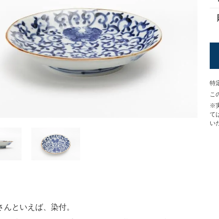
特
こ
※
て
い
さんといえば、染付。