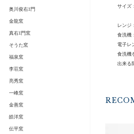
サイズ：1
奥川俊右ｴ門
金龍窯
レンジ
真右ｴ門窯
食洗機
電子レ
そうた窯
食洗機
福泉窯
出来る
李荘窯
亮秀窯
一峰窯
RECO
金善窯
皓洋窯
伝平窯