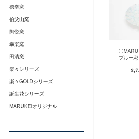
徳幸窯
伯父山窯
陶悦窯
幸楽窯
〇MAR
田清窯
ブルー彩
楽々シリーズ
2,
楽々GOLDシリーズ
誕生花シリーズ
MARUKEIオリジナル