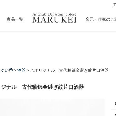
商品一覧
窯元・作家のご
・ぐい呑
>
酒器
> △オリジナル 古代釉錦金継ぎ紋片口酒器
リジナル 古代釉錦金継ぎ紋片口酒器