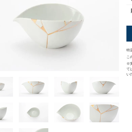
特
こ
※
て
い