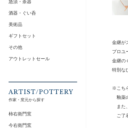
急須・茶器
酒器・ぐい呑
美術品
ギフトセット
金継が
その他
プロユ
アウトレットセール
金継の
特別な
※こち
ARTIST/POTTERY
釉薬の
作家・窯元から探す
また、
柿右衛門窯
ご了承
今右衛門窯