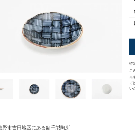
特
こ
※
て
い
嬉野市吉田地区にある副千製陶所