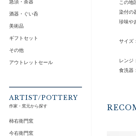
急須・茶器
この地
染付の
酒器・ぐい呑
珍味や
美術品
ギフトセット
サイズ：
その他
レンジ
アウトレットセール
食洗器
ARTIST/POTTERY
作家・窯元から探す
RECO
柿右衛門窯
今右衛門窯