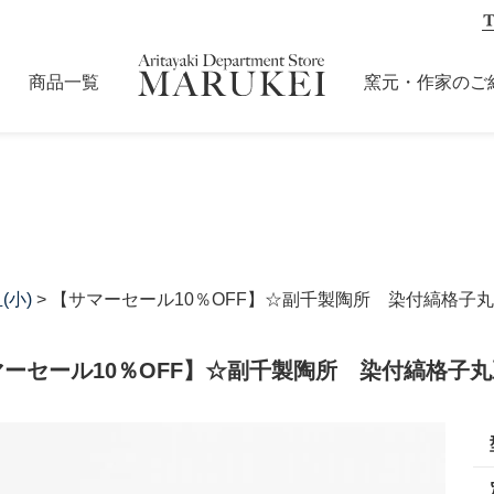
商品一覧
窯元・作家のご
(小)
> 【サマーセール10％OFF】☆副千製陶所 染付縞格子
マーセール10％OFF】☆副千製陶所 染付縞格子