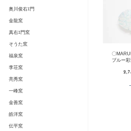
奥川俊右ｴ門
金龍窯
真右ｴ門窯
そうた窯
〇MAR
福泉窯
ブルー彩
李荘窯
2,
亮秀窯
一峰窯
金善窯
皓洋窯
伝平窯