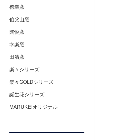
徳幸窯
伯父山窯
陶悦窯
幸楽窯
田清窯
楽々シリーズ
楽々GOLDシリーズ
誕生花シリーズ
MARUKEIオリジナル