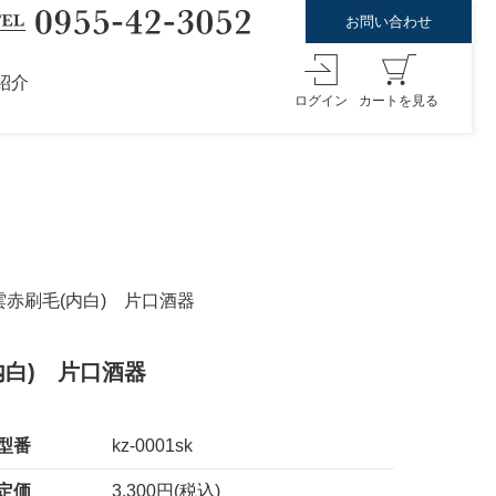
お問い合わせ
紹介
ログイン
カートを見る
雲赤刷毛(内白) 片口酒器
内白) 片口酒器
型番
kz-0001sk
定価
3,300円(税込)