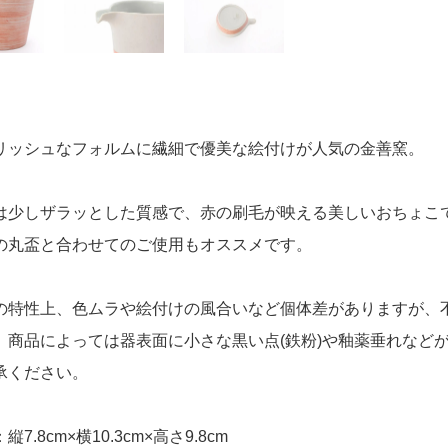
リッシュなフォルムに繊細で優美な絵付けが人気の金善窯。
は少しザラッとした質感で、赤の刷毛が映える美しいおちょこ
の丸盃と合わせてのご使用もオススメです。
の特性上、色ムラや絵付けの風合いなど個体差がありますが、
商品によっては器表面に小さな黒い点(鉄粉)や釉薬垂れなど
ください。
7.8cm×横10.3cm×高さ9.8cm