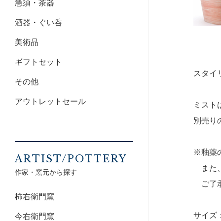
急須・茶器
酒器・ぐい呑
美術品
ギフトセット
スタイ
その他
アウトレットセール
ミスト
別売り
※釉薬
ARTIST/POTTERY
また、
作家・窯元から探す
ご了承
柿右衛門窯
サイズ：縦
今右衛門窯