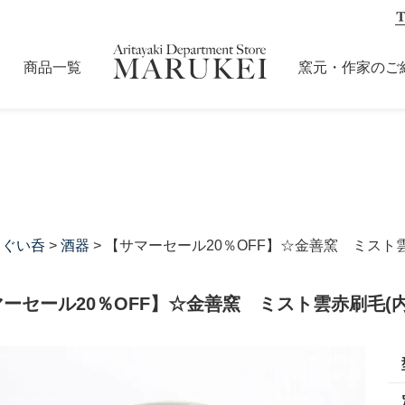
商品一覧
窯元・作家のご
・ぐい呑
>
酒器
> 【サマーセール20％OFF】☆金善窯 ミスト
ーセール20％OFF】☆金善窯 ミスト雲赤刷毛(