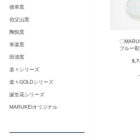
徳幸窯
伯父山窯
陶悦窯
〇MAR
幸楽窯
ブルー彩
田清窯
2,
楽々シリーズ
楽々GOLDシリーズ
誕生花シリーズ
MARUKEIオリジナル