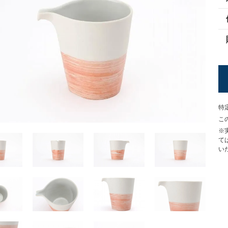
特
こ
※
て
い