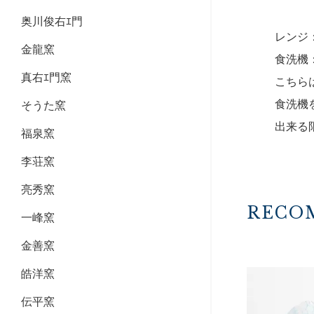
奥川俊右ｴ門
レンジ
金龍窯
食洗機
真右ｴ門窯
こちら
食洗機
そうた窯
出来る
福泉窯
李荘窯
亮秀窯
RECO
一峰窯
金善窯
皓洋窯
伝平窯