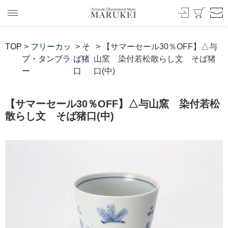
TOP
>
フリーカッ
>
そ
> 【サマーセール30％OFF】△与
プ・タンブラ
ば猪
山窯 染付若松散らし文 そば猪
ー
口
口(中)
【サマーセール30％OFF】△与山窯 染付若松
散らし文 そば猪口(中)