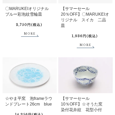
〇MARUKEIオリジナル
【サマーセール
ブルー彩泡紋雪輪皿
20％OFF】〇MARUKEIオ
リジナル スイカ 二品
2,750円(税込)
皿
MORE
1,936円(税込)
MORE
☆やま平窯 泡frameラウ
【サマーセール
ンドプレート26cm blue
10％OFF】☆そうた窯
染付花弁紋 花型小付
14,256円(税込)