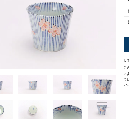
特
こ
※
て
い