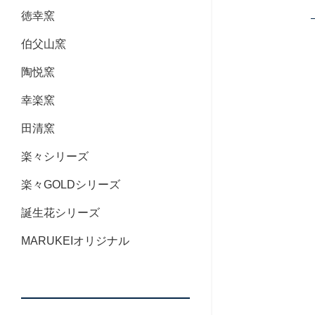
徳幸窯
伯父山窯
陶悦窯
幸楽窯
田清窯
楽々シリーズ
楽々GOLDシリーズ
誕生花シリーズ
MARUKEIオリジナル