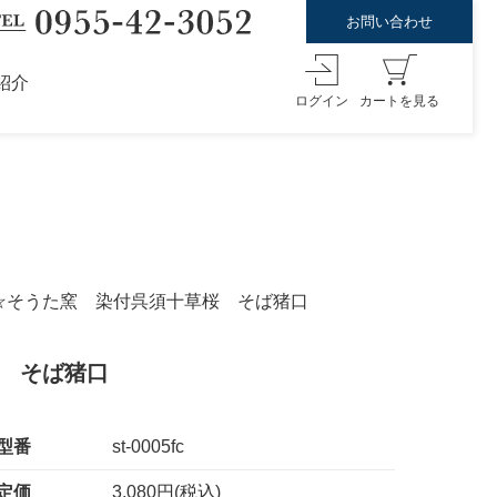
お問い合わせ
紹介
ログイン
カートを見る
】☆そうた窯 染付呉須十草桜 そば猪口
桜 そば猪口
型番
st-0005fc
定価
3,080円(税込)