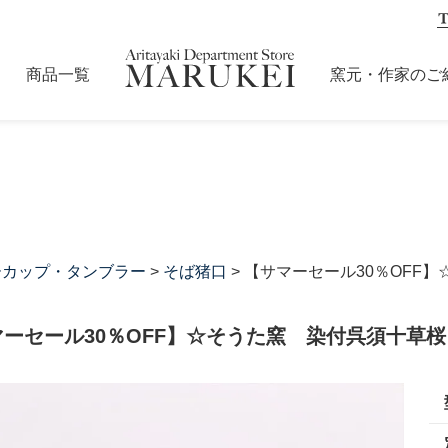
商品一覧
窯元・作家のご
ーカップ・タンブラー
>
そば猪口
> 【サマーセール30％OFF
マーセール30％OFF】☆そうた窯 染付呉須十草