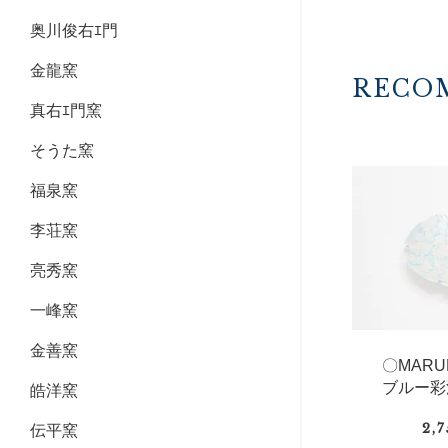
奥川俊右ｴ門
金龍窯
RECO
真右ｴ門窯
そうた窯
福泉窯
李荘窯
亮秀窯
一峰窯
金善窯
〇MAR
ブルー彩
皓洋窯
2,
伝平窯