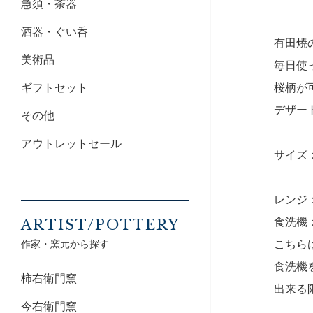
急須・茶器
酒器・ぐい呑
有田焼
美術品
毎日使
ギフトセット
桜柄が
デザー
その他
アウトレットセール
サイズ：
レンジ
食洗機
ARTIST/POTTERY
作家・窯元から探す
こちら
食洗機
柿右衛門窯
出来る
今右衛門窯