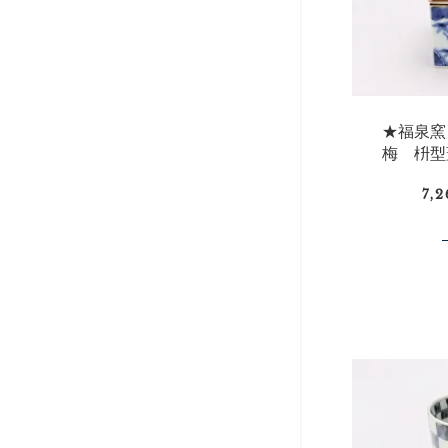
★福泉窯
梅 枡型
7,