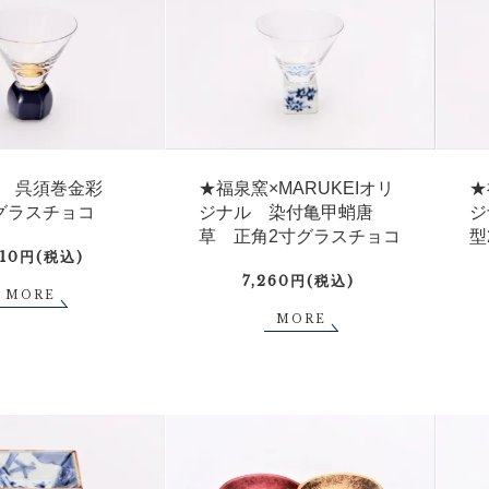
窯 呉須巻金彩
★福泉窯×MARUKEIオリ
★
グラスチョコ
ジナル 染付亀甲蛸唐
ジ
草 正角2寸グラスチョコ
型
910円(税込)
7,260円(税込)
MORE
MORE