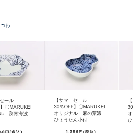
うつわ
【サマーセール
セール
【
30％OFF】〇MARUKEI
F】〇MARUKEI
3
オリジナル 麻の葉濃
ナル 渕青海波
オ
ひょうたん小付
ひ
1,386円(税込)
848円(税込)