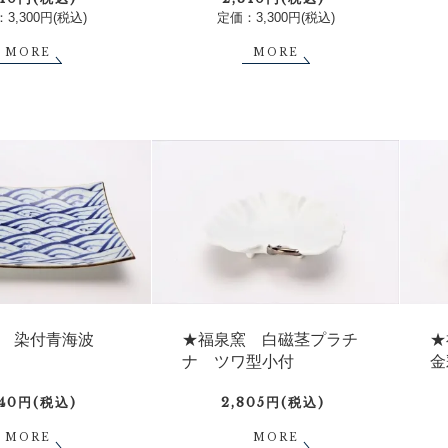
3,300円(税込)
定価：3,300円(税込)
MORE
MORE
窯 染付青海波
★福泉窯 白磁茎プラチ
★
ナ ツワ型小付
金
240円(税込)
2,805円(税込)
MORE
MORE