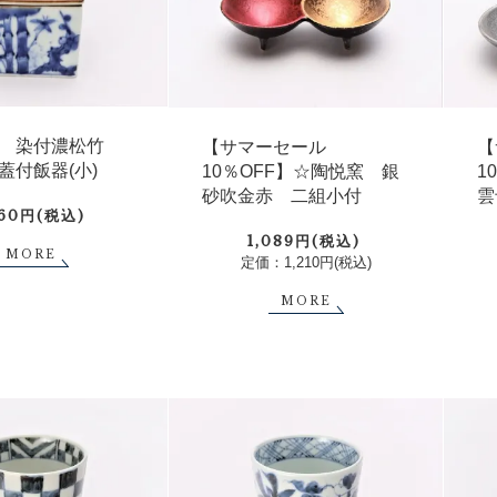
 染付濃松竹
【サマーセール
【
蓋付飯器(小)
10％OFF】☆陶悦窯 銀
1
砂吹金赤 二組小付
雲
260円(税込)
1,089円(税込)
MORE
定価：1,210円(税込)
MORE