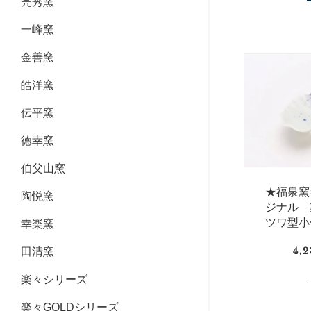
亮秀窯
一峰窯
金善窯
皓洋窯
伝平窯
徳幸窯
伯父山窯
★福泉窯×
陶悦窯
ジナル
ツワ型小
幸楽窯
4,
田清窯
楽々シリーズ
楽々GOLDシリーズ