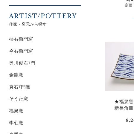
定価：
ARTIST/POTTERY
作家・窯元から探す
柿右衛門窯
今右衛門窯
奥川俊右ｴ門
金龍窯
真右ｴ門窯
そうた窯
★福泉
新長角皿
福泉窯
9,
李荘窯