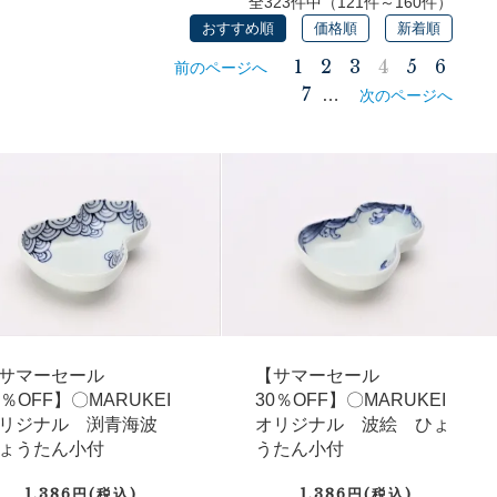
全323件中（121件～160件）
おすすめ順
価格順
新着順
1
2
3
4
5
6
前のページへ
7
…
次のページへ
サマーセール
【サマーセール
0％OFF】〇MARUKEI
30％OFF】〇MARUKEI
リジナル 渕青海波
オリジナル 波絵 ひょ
ょうたん小付
うたん小付
1,386円(税込)
1,386円(税込)