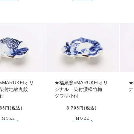
MARUKEIオリ
★福泉窯×MARUKEIオリ
★
 染付地紋丸紋
ジナル 染付濃松竹梅
ナ
付
ツワ型小付
235円(税込)
3,795円(税込)
MORE
MORE