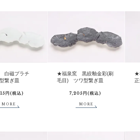
 白磁プラチ
★福泉窯 黒絞釉金彩(刷
★
型繋ぎ皿
毛目) ツワ型繋ぎ皿
正
215円(税込)
7,205円(税込)
MORE
MORE