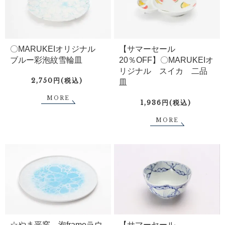
〇MARUKEIオリジナル
【サマーセール
ブルー彩泡紋雪輪皿
20％OFF】〇MARUKEIオ
リジナル スイカ 二品
2,750円(税込)
皿
MORE
1,936円(税込)
MORE
☆やま平窯 泡frameラウ
【サマーセール