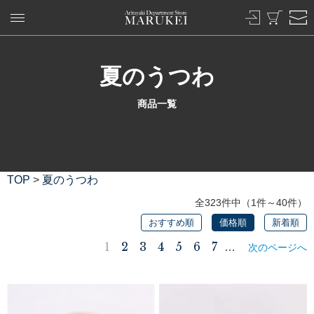
夏のうつわ
商品一覧
TOP
>
夏のうつわ
全323件中（1件～40件）
おすすめ順
価格順
新着順
1
2
3
4
5
6
7
…
次のページへ