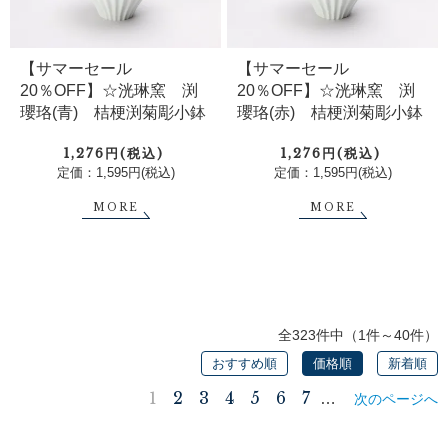
【サマーセール
【サマーセール
20％OFF】☆洸琳窯 渕
20％OFF】☆洸琳窯 渕
瓔珞(青) 桔梗渕菊彫小鉢
瓔珞(赤) 桔梗渕菊彫小鉢
1,276円(税込)
1,276円(税込)
定価：1,595円(税込)
定価：1,595円(税込)
MORE
MORE
全323件中（1件～40件）
おすすめ順
価格順
新着順
1
2
3
4
5
6
7
…
次のページへ