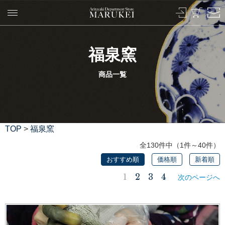
福泉窯
商品一覧
TOP
>
福泉窯
全130件中（1件～40件）
おすすめ順
価格順
新着順
1
2
3
4
次のページへ