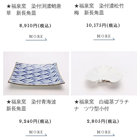
★福泉窯 染付濃松竹
★福泉窯 染付渕濃蛸唐
梅 新長角皿
草 新長角皿
10,175円(税込)
8,910円(税込)
MORE
MORE
★福泉窯 染付青海波
★福泉窯 白磁茎プラチ
新長角皿
ナ ツワ型小付
9,240円(税込)
2,805円(税込)
MORE
MORE