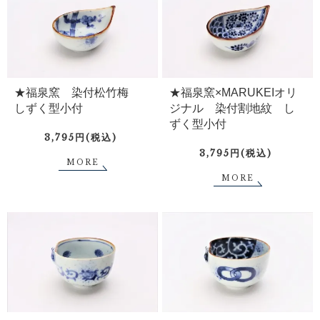
★福泉窯 染付松竹梅
★福泉窯×MARUKEIオリ
しずく型小付
ジナル 染付割地紋 し
ずく型小付
3,795円(税込)
3,795円(税込)
MORE
MORE