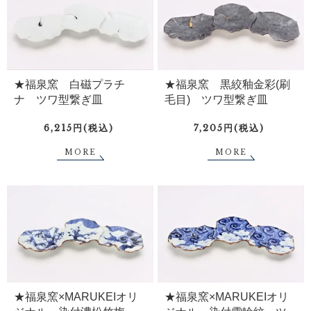
★福泉窯 白磁プラチ
★福泉窯 黒絞釉金彩(刷
ナ ツワ型繋ぎ皿
毛目) ツワ型繋ぎ皿
6,215円(税込)
7,205円(税込)
MORE
MORE
★福泉窯×MARUKEIオリ
★福泉窯×MARUKEIオリ