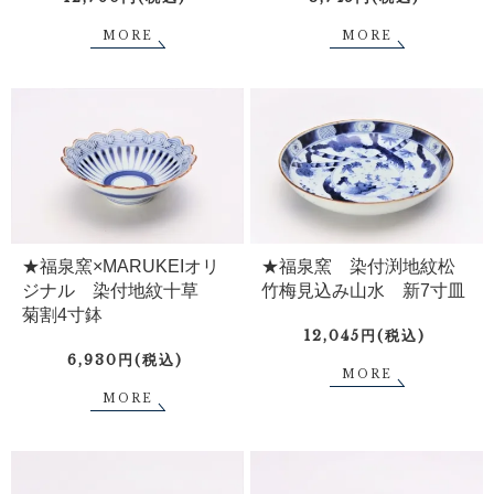
MORE
MORE
★福泉窯×MARUKEIオリ
★福泉窯 染付渕地紋松
ジナル 染付地紋十草
竹梅見込み山水 新7寸皿
菊割4寸鉢
12,045円(税込)
6,930円(税込)
MORE
MORE