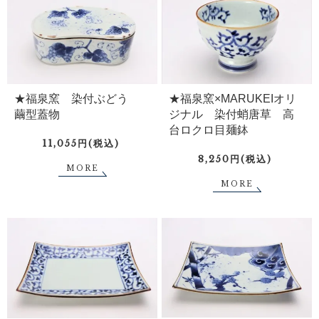
★福泉窯 染付ぶどう
★福泉窯×MARUKEIオリ
繭型蓋物
ジナル 染付蛸唐草 高
台ロクロ目麺鉢
11,055円(税込)
8,250円(税込)
MORE
MORE