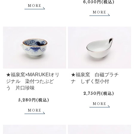
6,050円(税込)
MORE
MORE
★福泉窯×MARUKEIオリ
★福泉窯 白磁プラチ
ジナル 染付つたぶど
ナ しずく型小付
う 片口珍味
2,750円(税込)
5,280円(税込)
MORE
MORE