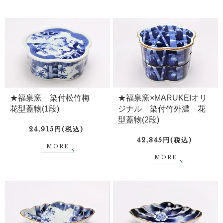
★福泉窯 染付松竹梅
★福泉窯×MARUKEIオリ
花型蓋物(1段)
ジナル 染付竹外濃 花
型蓋物(2段)
24,915円(税込)
42,845円(税込)
MORE
MORE