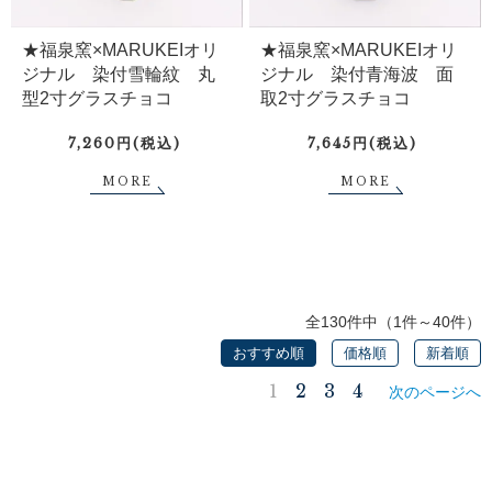
★福泉窯×MARUKEIオリ
★福泉窯×MARUKEIオリ
ジナル 染付雪輪紋 丸
ジナル 染付青海波 面
型2寸グラスチョコ
取2寸グラスチョコ
7,260円(税込)
7,645円(税込)
MORE
MORE
全130件中（1件～40件）
おすすめ順
価格順
新着順
1
2
3
4
次のページへ