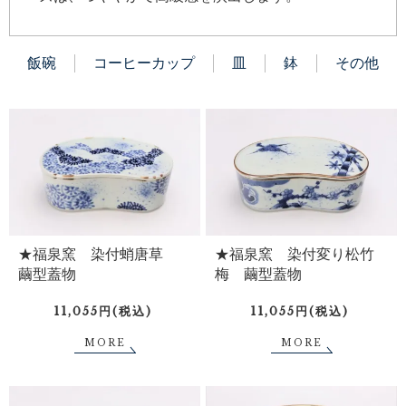
飯碗
コーヒーカップ
皿
鉢
その他
★福泉窯 染付蛸唐草
★福泉窯 染付変り松竹
繭型蓋物
梅 繭型蓋物
11,055円(税込)
11,055円(税込)
MORE
MORE