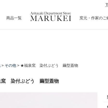
商品一覧
窯元・作家のご
他
>
その他
> ★福泉窯 染付ぶどう 繭型蓋物
泉窯 染付ぶどう 繭型蓋物