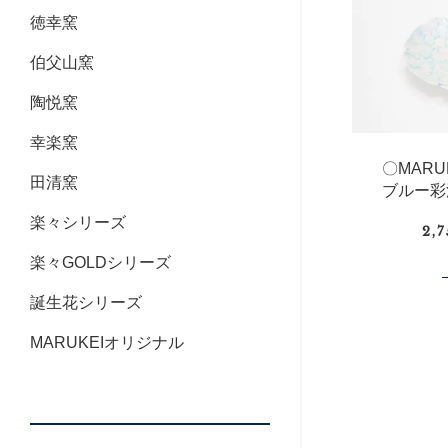
徳幸窯
伯父山窯
陶悦窯
幸楽窯
〇MAR
田清窯
ブルー彩
楽々シリーズ
2,
楽々GOLDシリーズ
誕生花シリーズ
MARUKEIオリジナル