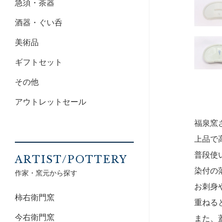
急須・茶器
酒器・ぐい呑
美術品
ギフトセット
その他
アウトレットセール
福泉窯
上品で
普段使
ARTIST/POTTERY
染付の
作家・窯元から探す
お刺身
柿右衛門窯
重ねる
今右衛門窯
また、