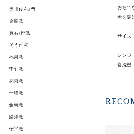
おもて
奥川俊右ｴ門
蓋を開
金龍窯
真右ｴ門窯
サイズ：1
そうた窯
レンジ
福泉窯
食洗機
李荘窯
亮秀窯
一峰窯
RECO
金善窯
皓洋窯
伝平窯