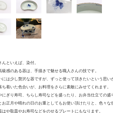
さんといえば、染付。
高級感のある器は、手描きで魅せる職人さんの技です。
いには少し贅沢な器ですが、ずっと使って頂きたいという思い
落ち着いた色合いが、お料理をさらに素敵にみせてくれます。
やにぎり寿司、ちらし寿司などを盛ったり、お弁当仕立ての盛
とお正月や晴れの日のお重としてもお使い頂けたりと、色々な
蓋はや取皿やお寿司などをのせるプレートにもなります。