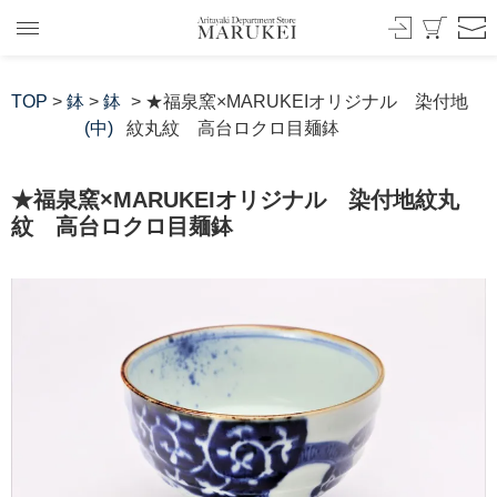
TOP
>
鉢
>
鉢
> ★福泉窯×MARUKEIオリジナル 染付地
(中)
紋丸紋 高台ロクロ目麺鉢
★福泉窯×MARUKEIオリジナル 染付地紋丸
紋 高台ロクロ目麺鉢