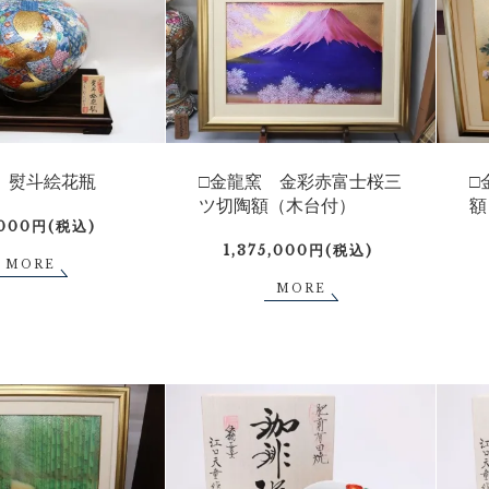
 熨斗絵花瓶
□金龍窯 金彩赤富士桜三
□
ツ切陶額（木台付）
額
,000円(税込)
1,375,000円(税込)
MORE
MORE