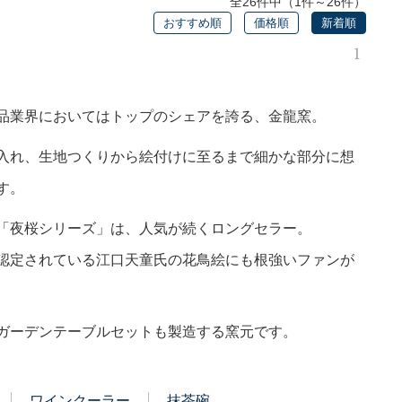
全26件中（1件～26件）
おすすめ順
価格順
新着順
1
品業界においてはトップのシェアを誇る、金龍窯。
入れ、生地つくりから絵付けに至るまで細かな部分に想
す。
「夜桜シリーズ」は、人気が続くロングセラー。
認定されている江口天童氏の花鳥絵にも根強いファンが
ガーデンテーブルセットも製造する窯元です。
ワインクーラー
抹茶碗