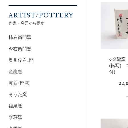
ARTIST/POTTERY
作家・窯元から探す
柿右衛門窯
今右衛門窯
○金龍窯
奥川俊右ｴ門
(転写)
金龍窯
付)
真右ｴ門窯
22,
そうた窯
福泉窯
李荘窯