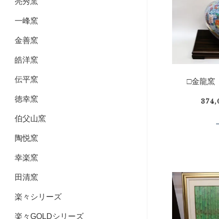
亮秀窯
一峰窯
金善窯
皓洋窯
伝平窯
□金龍窯
徳幸窯
374
伯父山窯
陶悦窯
幸楽窯
田清窯
楽々シリーズ
楽々GOLDシリーズ