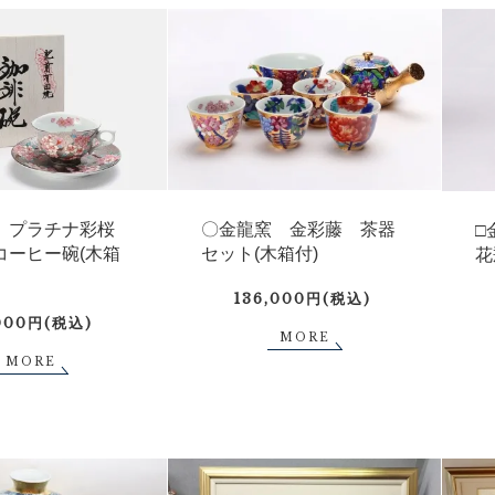
 プラチナ彩桜
〇金龍窯 金彩藤 茶器
□
 コーヒー碗(木箱
セット(木箱付)
花
136,000円(税込)
000円(税込)
MORE
MORE