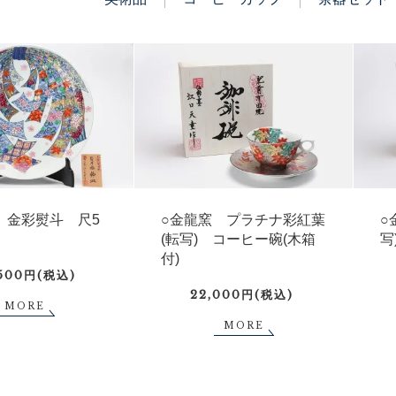
 金彩熨斗 尺5
○金龍窯 プラチナ彩紅葉
○
(転写) コーヒー碗(木箱
写
付)
,500円(税込)
22,000円(税込)
MORE
MORE