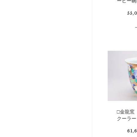
ーヒー碗
55,
□金龍窯
クーラー
61,