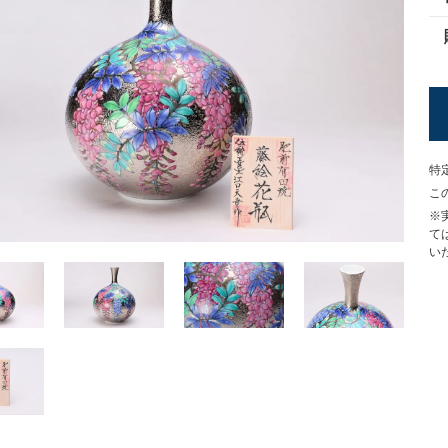
特
こ
※
て
い