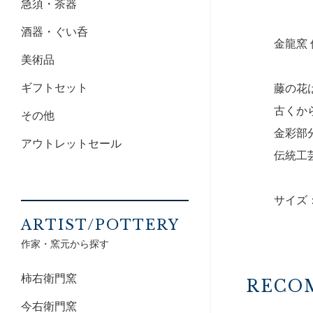
急須・茶器
酒器・ぐい呑
金龍窯
美術品
ギフトセット
藤の花
古くか
その他
金彩部
アウトレットセール
伝統工
サイズ：
ARTIST/POTTERY
作家・窯元から探す
柿右衛門窯
RECO
今右衛門窯