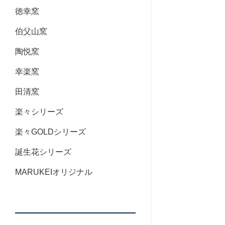
徳幸窯
伯父山窯
陶悦窯
幸楽窯
田清窯
楽々シリーズ
楽々GOLDシリーズ
誕生花シリーズ
MARUKEIオリジナル