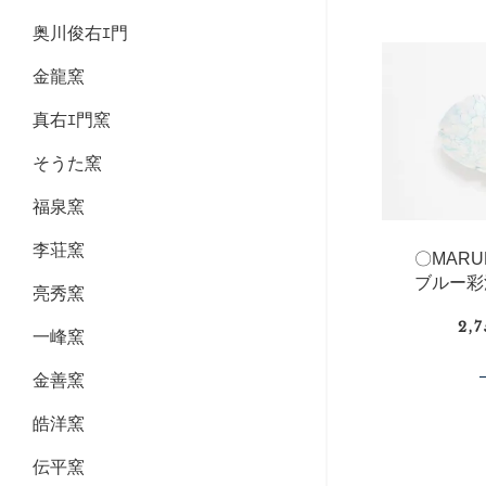
奥川俊右ｴ門
金龍窯
真右ｴ門窯
そうた窯
福泉窯
李荘窯
〇MAR
ブルー彩
亮秀窯
2,
一峰窯
金善窯
皓洋窯
伝平窯