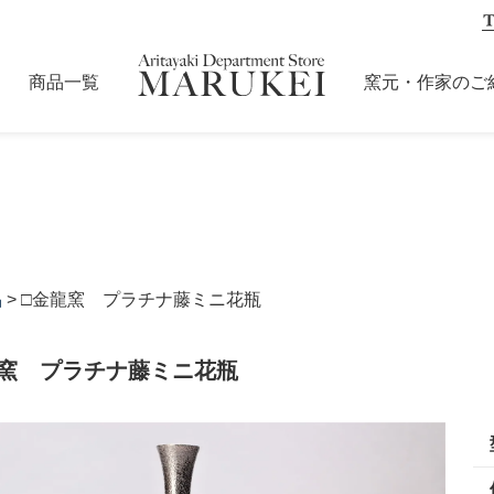
商品一覧
窯元・作家のご
品
> □金龍窯 プラチナ藤ミニ花瓶
龍窯 プラチナ藤ミニ花瓶