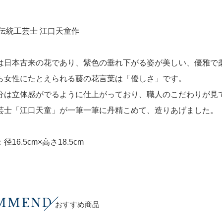
 伝統工芸士 江口天童作
は日本古来の花であり、紫色の垂れ下がる姿が美しい、優雅で
ら女性にたとえられる藤の花言葉は「優しさ」です。
分は立体感がでるように仕上がっており、職人のこだわりが見
芸士「江口天童」が一筆一筆に丹精こめて、造りあげました。
径16.5cm×高さ18.5cm
MMEND
おすすめ商品