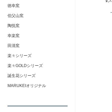
2,
徳幸窯
伯父山窯
陶悦窯
幸楽窯
田清窯
楽々シリーズ
楽々GOLDシリーズ
誕生花シリーズ
MARUKEIオリジナル