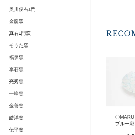
奥川俊右ｴ門
金龍窯
RECO
真右ｴ門窯
そうた窯
福泉窯
李荘窯
亮秀窯
一峰窯
金善窯
〇MAR
皓洋窯
ブルー彩
伝平窯