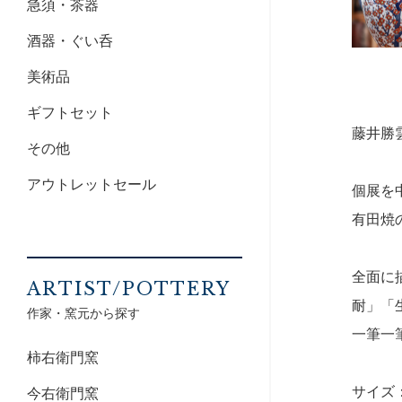
急須・茶器
酒器・ぐい呑
美術品
ギフトセット
藤井勝
その他
アウトレットセール
個展を
有田焼
全面に
ARTIST/POTTERY
耐」「
作家・窯元から探す
一筆一
柿右衛門窯
サイズ：
今右衛門窯