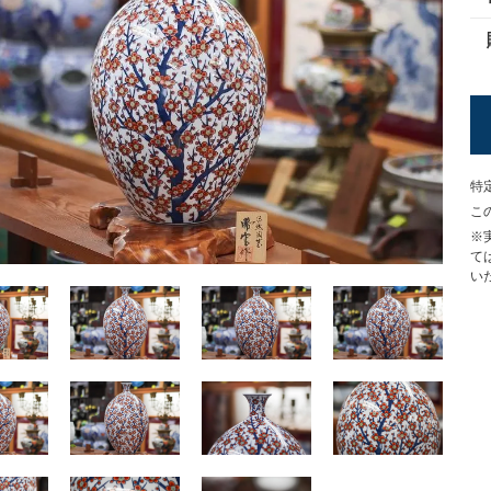
特
こ
※
て
い