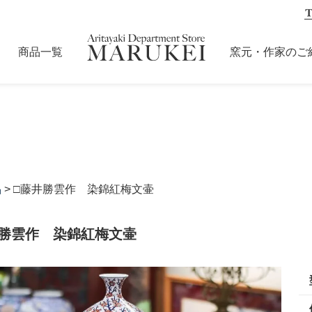
商品一覧
窯元・作家のご
品
> □藤井勝雲作 染錦紅梅文壷
井勝雲作 染錦紅梅文壷