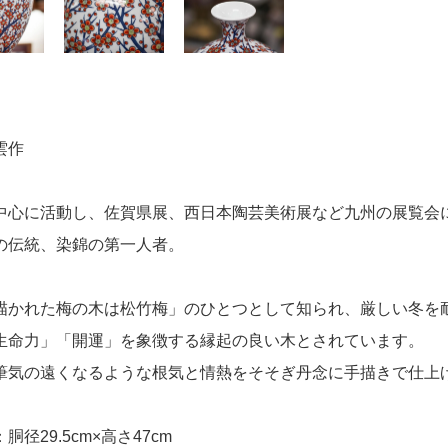
雲作
中心に活動し、佐賀県展、西日本陶芸美術展など九州の展覧会
の伝統、染錦の第一人者。
描かれた梅の木は松竹梅」のひとつとして知られ、厳しい冬を
生命力」「開運」を象徴する縁起の良い木とされています。
筆気の遠くなるような根気と情熱をそそぎ丹念に手描きで仕上
胴径29.5cm×高さ47cm