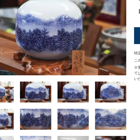
特
こ
※
て
い