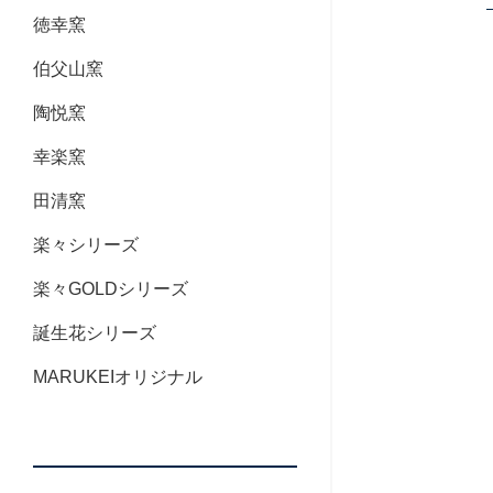
徳幸窯
伯父山窯
陶悦窯
幸楽窯
田清窯
楽々シリーズ
楽々GOLDシリーズ
誕生花シリーズ
MARUKEIオリジナル