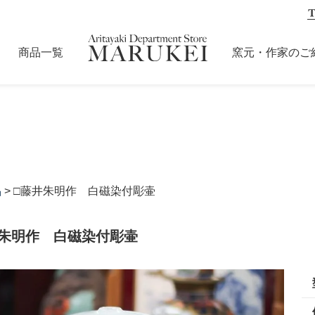
商品一覧
窯元・作家のご
品
> □藤井朱明作 白磁染付彫壷
井朱明作 白磁染付彫壷