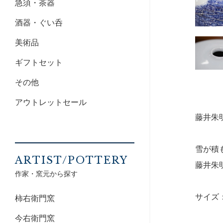
急須・茶器
酒器・ぐい呑
美術品
ギフトセット
その他
アウトレットセール
藤井
雪が積
ARTIST/POTTERY
藤井朱
作家・窯元から探す
サイズ：
柿右衛門窯
今右衛門窯