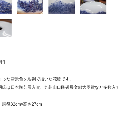
朱明作
もった雪景色を彫刻で描いた花瓶です。
明氏は日本陶芸展入賞、九州山口陶磁展文部大臣賞など多数入
胴径32cm×高さ27cm