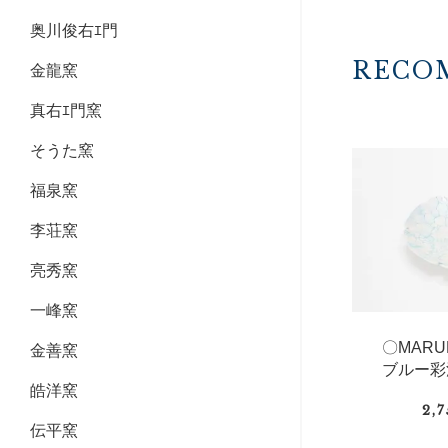
奥川俊右ｴ門
RECO
金龍窯
真右ｴ門窯
そうた窯
福泉窯
李荘窯
亮秀窯
一峰窯
〇MAR
金善窯
ブルー彩
皓洋窯
2,
伝平窯