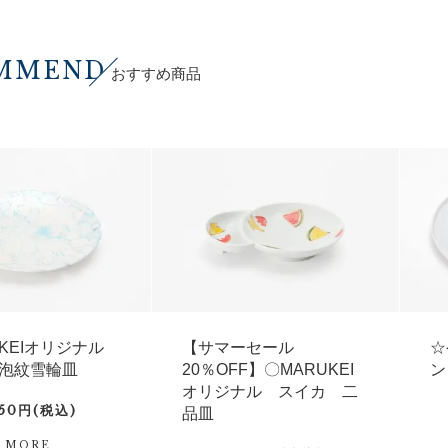
MMEND
おすすめ商品
UKEIオリジナル
【サマーセール
☆
泡紋雪輪皿
20％OFF】〇MARUKEI
ン
オリジナル スイカ 二
750円(税込)
品皿
MORE