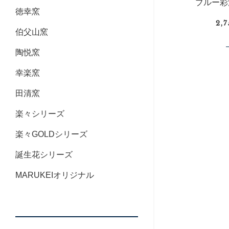
ブルー彩
徳幸窯
2,
伯父山窯
陶悦窯
幸楽窯
田清窯
楽々シリーズ
楽々GOLDシリーズ
誕生花シリーズ
MARUKEIオリジナル