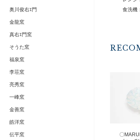
食洗機
奥川俊右ｴ門
金龍窯
真右ｴ門窯
RECO
そうた窯
福泉窯
李荘窯
亮秀窯
一峰窯
金善窯
皓洋窯
〇MAR
伝平窯