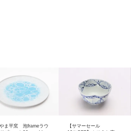
やま平窯 泡frameラウ
【サマーセール