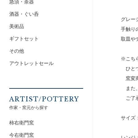
急須・茶器
酒器・ぐい呑
グレー
美術品
手触り
ギフトセット
取皿や
その他
※こち
アウトレットセール
ひとつ
窯変商
また、
ご了承
ARTIST/POTTERY
作家・窯元から探す
サイズ：
柿右衛門窯
今右衛門窯
レンジ