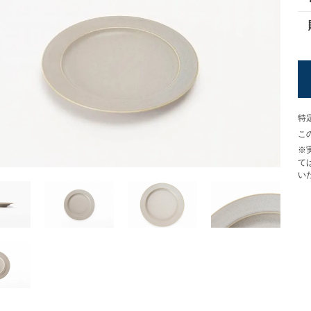
特
こ
※
て
い