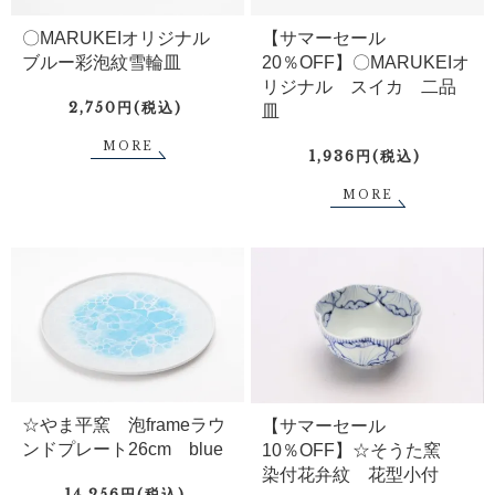
〇MARUKEIオリジナル
【サマーセール
ブルー彩泡紋雪輪皿
20％OFF】〇MARUKEIオ
リジナル スイカ 二品
2,750円(税込)
皿
MORE
1,936円(税込)
MORE
☆やま平窯 泡frameラウ
【サマーセール
ンドプレート26cm blue
10％OFF】☆そうた窯
染付花弁紋 花型小付
14,256円(税込)