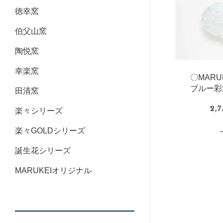
徳幸窯
伯父山窯
陶悦窯
幸楽窯
〇MAR
ブルー彩
田清窯
2,
楽々シリーズ
楽々GOLDシリーズ
誕生花シリーズ
MARUKEIオリジナル