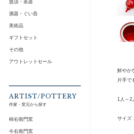
急須・茶器
酒器・ぐい呑
美術品
ギフトセット
その他
アウトレットセール
鮮やか
片手で
ARTIST/POTTERY
1人～
作家・窯元から探す
サイズ：1
柿右衛門窯
今右衛門窯