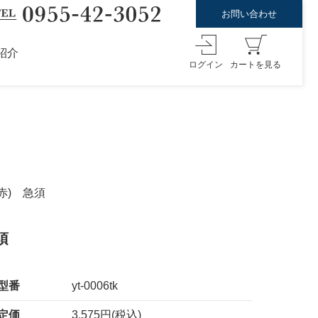
お問い合わせ
紹介
ログイン
カートを見る
赤) 急須
須
型番
yt-0006tk
定価
3,575円(税込)