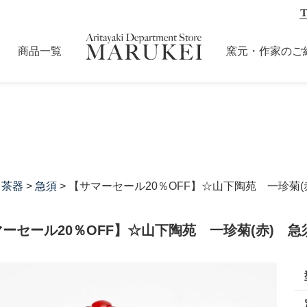
商品一覧
窯元・作家のご
・茶器
>
急須
> 【サマーセール20％OFF】☆山下陶苑 一珍菊(
ーセール20％OFF】☆山下陶苑 一珍菊(赤) 急