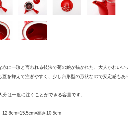
な赤に一珍と言われる技法で菊の絵が描かれた、大人かわいい
も蓋を抑えて注ぎやすく、少し台形型の形状なので安定感もあ
2人分は一度に注ぐことができる容量です。
2.8cm×15.5cm×高さ10.5cm