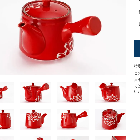
特
こ
※
て
い