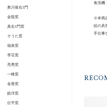
食洗機
奥川俊右ｴ門
金龍窯
※本商
絵の具
真右ｴ門窯
手仕事
そうた窯
福泉窯
李荘窯
亮秀窯
一峰窯
RECO
金善窯
皓洋窯
伝平窯