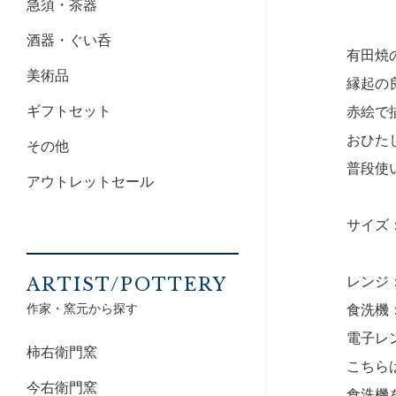
急須・茶器
酒器・ぐい呑
有田焼
美術品
縁起の
ギフトセット
赤絵で
おひた
その他
普段使
アウトレットセール
サイズ：1
レンジ
ARTIST/POTTERY
作家・窯元から探す
食洗機
電子レ
柿右衛門窯
こちら
今右衛門窯
食洗機