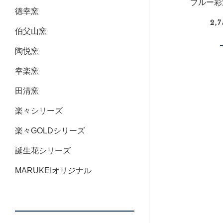
ブルー彩
徳幸窯
2,
伯父山窯
陶悦窯
幸楽窯
田清窯
楽々シリーズ
楽々GOLDシリーズ
誕生花シリーズ
MARUKEIオリジナル