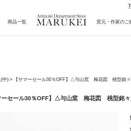
商品一覧
窯元・作家のご
(中)
> 【サマーセール30％OFF】△与山窯 梅花図 桃型銘
ーセール30％OFF】△与山窯 梅花図 桃型銘々