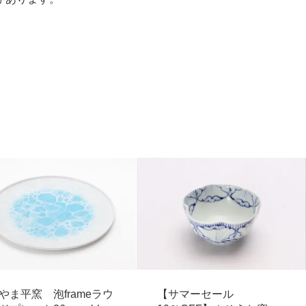
やま平窯 泡frameラウ
【サマーセール