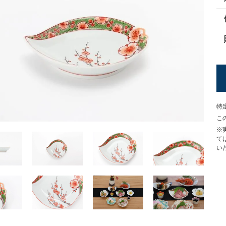
特
こ
※
て
い