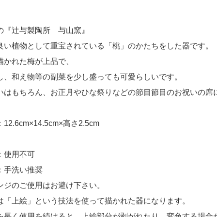
の『辻与製陶所 与山窯』
良い植物として重宝されている「桃」のかたちをした器です。
描かれた梅が上品で、
し、和え物等の副菜を少し盛っても可愛らしいです。
いはもちろん、お正月やひな祭りなどの節目節目のお祝いの席
2.6cm×14.5cm×高さ2.5cm
：使用不可
：手洗い推奨
ンジのご使用はお避け下さい。
は「上絵」という技法を使って描かれた器になります。
を長く使用を続けると、上絵部分が剥がれたり、変色する場合