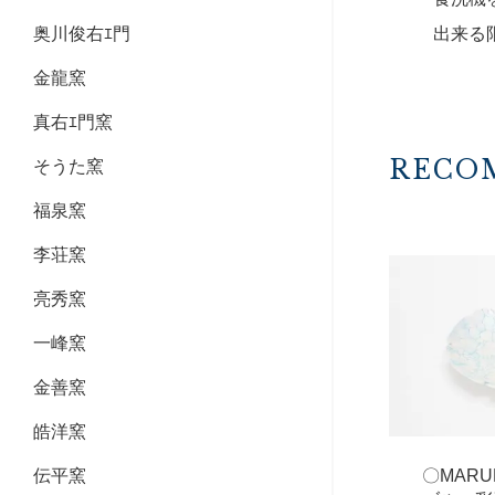
出来る
奥川俊右ｴ門
金龍窯
真右ｴ門窯
RECO
そうた窯
福泉窯
李荘窯
亮秀窯
一峰窯
金善窯
皓洋窯
〇MAR
伝平窯