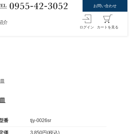
お問い合わせ
紹介
ログイン
カートを見る
々皿
皿
型番
tjy-0026sr
定価
3,850円(税込)