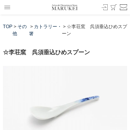
TOP
>
その
>
カトラリー・
> ☆李荘窯 呉須垂込ひめスプ
他
箸
ーン
☆李荘窯 呉須垂込ひめスプーン